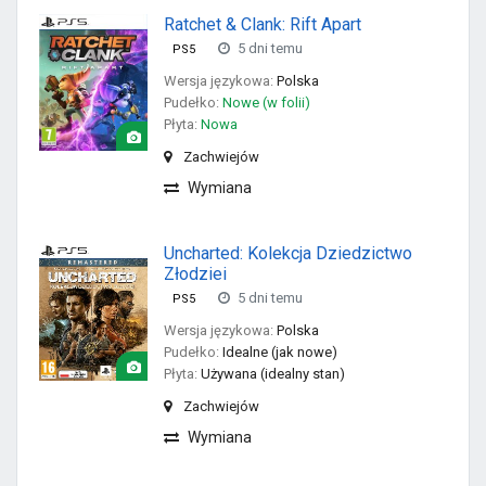
Ratchet & Clank: Rift Apart
5 dni temu
PS5
Wersja językowa:
Polska
Pudełko:
Nowe (w folii)
Płyta:
Nowa
Zachwiejów
Wymiana
Uncharted: Kolekcja Dziedzictwo
Złodziei
5 dni temu
PS5
Wersja językowa:
Polska
Pudełko:
Idealne (jak nowe)
Płyta:
Używana (idealny stan)
Zachwiejów
Wymiana