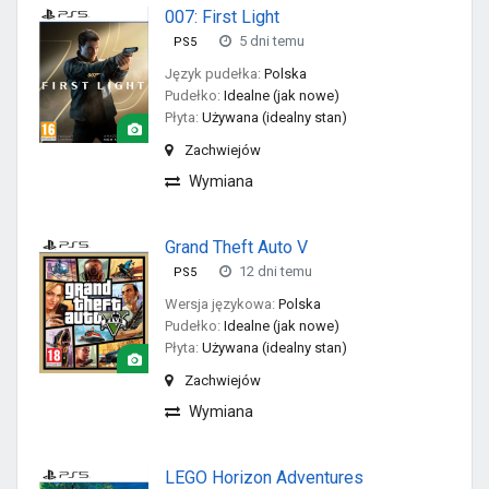
007: First Light
5 dni temu
PS5
Język pudełka:
Polska
Pudełko:
Idealne (jak nowe)
Płyta:
Używana (idealny stan)
Zachwiejów
Wymiana
Grand Theft Auto V
12 dni temu
PS5
Wersja językowa:
Polska
Pudełko:
Idealne (jak nowe)
Płyta:
Używana (idealny stan)
Zachwiejów
Wymiana
LEGO Horizon Adventures