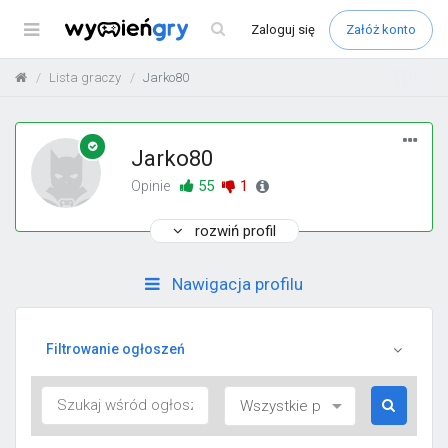
Menu
Zaloguj
się
Załóż konto
Lista graczy
Jarko80
Jarko80
55
1
Opinie
rozwiń profil
Nawigacja profilu
Filtrowanie ogłoszeń