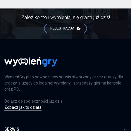
Załóż konto i wymieniaj się grami już dziś!
REJESTRACJA
WymieńGry.pl to nowoczesny serwis stworzony przez graczy dla
graczy, służący do legalnej wymiany i sprzedaży gier na konsole
oraz PC.
Dołącz do społeczności już dziś!
Zobacz jak to działa
SERWIS