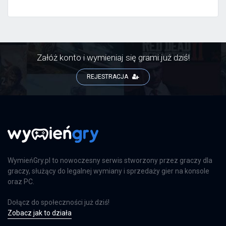
Załóż konto i wymieniaj się grami już dziś!
REJESTRACJA
WymieńGry.pl to nowoczesny serwis stworzony przez graczy dla
graczy, służący do legalnej wymiany i sprzedaży gier na konsole
oraz PC.
Dołącz do społeczności już dziś!
Zobacz jak to działa