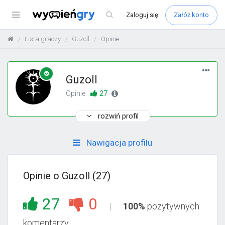
Menu
Zaloguj
się
Załóż konto
Lista graczy
Guzoll
Opinie
Guzoll
27
Opinie
rozwiń profil
Nawigacja profilu
Opinie o Guzoll (27)
27
0
100%
pozytywnych
komentarzy