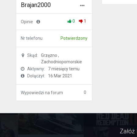
Brajan2000
0
1
Opinie
Nr telefonu
Potwierdzony
Skąd:
Grzęzno ,
Zachodniopomorskie
Aktywny:
7 miesięcy temu
Dołączył:
16 Mar 2021
0
Wypowiedzi na forum
Załóż 