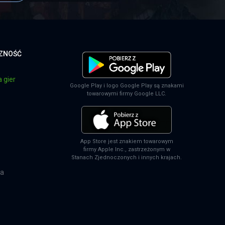
CZNOŚĆ
 gier
Google Play i logo Google Play są znakami
towarowymi firmy Google LLC.
App Store jest znakiem towarowym
firmy Apple Inc., zastrzeżonym w
Stanach Zjednoczonych i innych krajach.
na