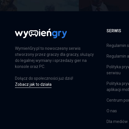
SERWIS
Regulamin s
WymieńGry.pl to nowoczesny serwis
stworzony przez graczy dla graczy, służący
Regulamin ap
do legalnej wymiany i sprzedaży gier na
konsole oraz PC.
Polityka pry
serwisu
Dołącz do społeczności już dziś!
Polityka pry
Zobacz jak to działa
aplikacji mob
Centrum p
O nas
Dla mediów