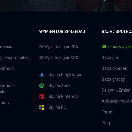
WYMIEŃ LUB SPRZEDAJ
BAZA / SPOŁE
erwisu
🔵 Wymiana gier PS5
Tania wysyłka
likacji mobilnej
🟢 Wymiana gier XSX
Baza gier
watności
Baza okładek
Gry na PlayStation
Baza graczy
watności
Gry na Xbox
Dziennik Zmian
ilnej
Gry na Nintendo
Aplikacja mobil
omocy
Gry na PC
Forum
Blog