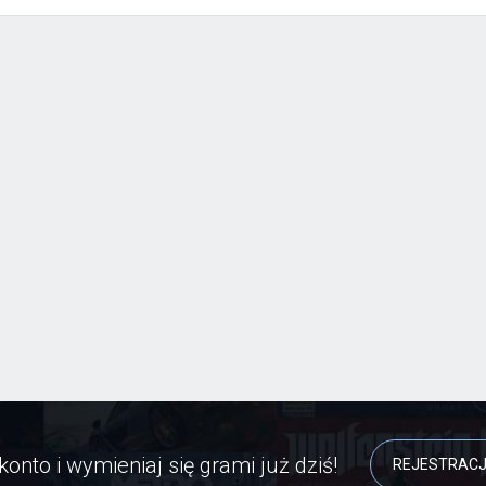
konto i wymieniaj się grami już dziś!
REJESTRAC