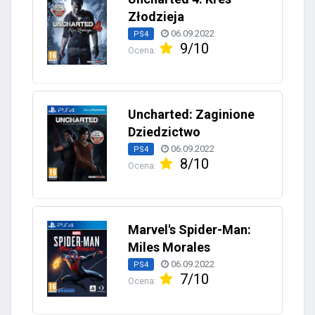
Złodzieja
06.09.2022
PS4
9/10
Ocena:
Uncharted: Zaginione
Dziedzictwo
06.09.2022
PS4
8/10
Ocena:
Marvel's Spider-Man:
Miles Morales
06.09.2022
PS4
7/10
Ocena: