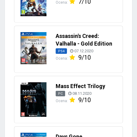
7/10
Ocena:
Assassin's Creed:
Valhalla - Gold Edition
07.12.2020
PS4
9/10
Ocena:
Mass Effect Trilogy
08.11.2020
PC
9/10
Ocena:
Days Gone