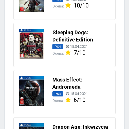
10/10
Ocena:
Sleeping Dogs:
Definitive Edition
15.04.2021
PS4
7/10
Ocena:
Mass Effect:
Andromeda
15.04.2021
PS4
6/10
Ocena:
Dragon Age: Inkwizycja