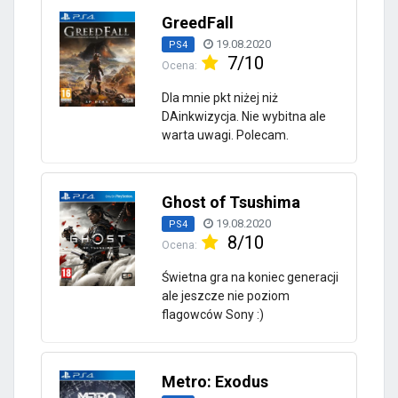
GreedFall
19.08.2020
PS4
7/10
Ocena:
Dla mnie pkt niżej niż
DAinkwizycja. Nie wybitna ale
warta uwagi. Polecam.
Ghost of Tsushima
19.08.2020
PS4
8/10
Ocena:
Świetna gra na koniec generacji
ale jeszcze nie poziom
flagowców Sony :)
Metro: Exodus