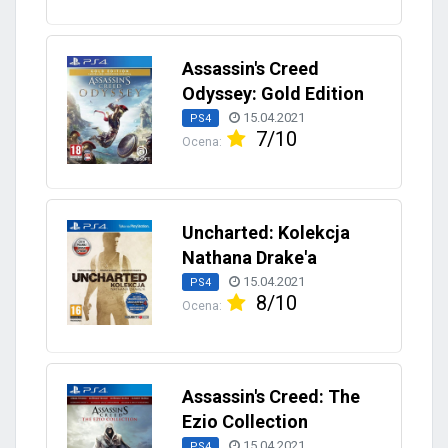
Assassin's Creed
Odyssey: Gold Edition
15.04.2021
PS4
7/10
Ocena:
Uncharted: Kolekcja
Nathana Drake'a
15.04.2021
PS4
8/10
Ocena:
Assassin's Creed: The
Ezio Collection
15.04.2021
PS4