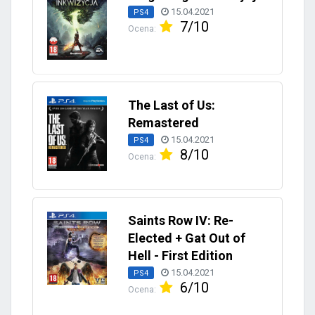
15.04.2021
PS4
7/10
Ocena:
The Last of Us:
Remastered
15.04.2021
PS4
8/10
Ocena:
Saints Row IV: Re-
Elected + Gat Out of
Hell - First Edition
15.04.2021
PS4
6/10
Ocena: