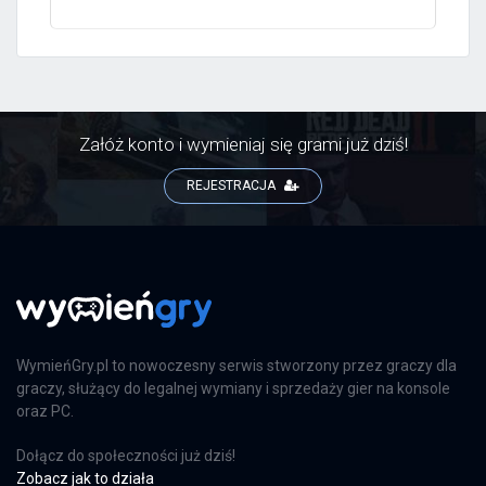
Załóż konto i wymieniaj się grami już dziś!
REJESTRACJA
WymieńGry.pl to nowoczesny serwis stworzony przez graczy dla
graczy, służący do legalnej wymiany i sprzedaży gier na konsole
oraz PC.
Dołącz do społeczności już dziś!
Zobacz jak to działa