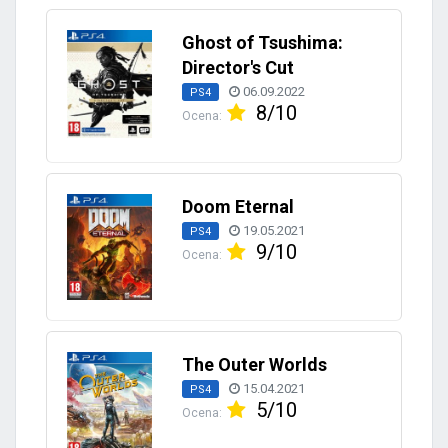
Ghost of Tsushima:
Director's Cut
06.09.2022
PS4
8/10
Ocena:
Doom Eternal
19.05.2021
PS4
9/10
Ocena:
The Outer Worlds
15.04.2021
PS4
5/10
Ocena: