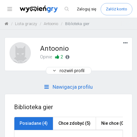
Menu
Zaloguj
się
Załóż konto
Lista graczy
Antoonio
Biblioteka gier
Antoonio
2
Opinie
rozwiń profil
Nawigacja profilu
Biblioteka gier
Posiadane (4)
Chce zdobyć (5)
Nie chce (0)