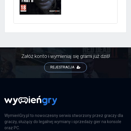
Załóż konto i wymieniaj się grami już dziś!
REJESTRACJA
WymieńGry.pl to nowoczesny serwis stworzony przez graczy dla
graczy, służący do legalnej wymiany i sprzedaży gier na konsole
oraz PC.