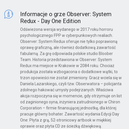
Informacje o grze Observer: System
Redux - Day One Edition
Odświeżona wersja wydanego w 2017 roku horroru
psychologicznego FPP w cyberpunkowych realiach.
Observer: System Redux oferuje nie tylko poprawioną
oprawę graficzną, ale również dodatkową zawartość
fabularną. Za grę odpowiada polskie studio Bloober
Team. Historia przedstawiona w Observer: System
Redux ma miejsce w Krakowie w 2084 roku. Chociaż
produkcja została wzbogacona o dodatkowe wątki, to
trzon opowieści nie został zmieniony. Gracz wciela się w
Daniela Lazarskiego, czyli tzw. Obserwatora – policjanta
zdolnego hakować umysły podejrzanych. Właściwa
akcja rozpoczyna się w momencie, gdy otrzymuje on list
od zaginionego syna, inżyniera zatrudnionego w Chiron
Corporation – firmie finansującej jednostkę, dla której
pracuje główny bohater. Zawartość wydania Edycji Day
One: Płyta z grą, 52-stronicowy artbook w miękkiej
oprawie oraz płyta CD ze ścieżką dźwiękową.