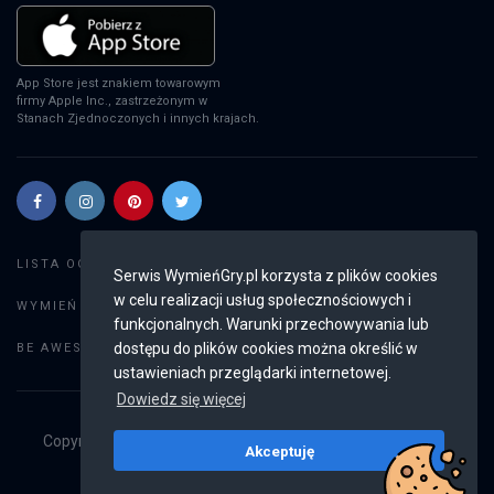
App Store jest znakiem towarowym
firmy Apple Inc., zastrzeżonym w
Stanach Zjednoczonych i innych krajach.
Szukaj gier
LISTA OGŁOSZEŃ:
Serwis WymieńGry.pl korzysta z plików cookies
w celu realizacji usług społecznościowych i
Dodaj ogłoszenie
WYMIEŃ GRY:
funkcjonalnych. Warunki przechowywania lub
Weryfikacja konta
dostępu do plików cookies można określić w
BE AWESOME:
ustawieniach przeglądarki internetowej.
Dowiedz się więcej
Copyright © 2019 - 2026
WymieńGry.pl
Wszystkie prawa
Akceptuję
zastrzeżone
v2.8.4