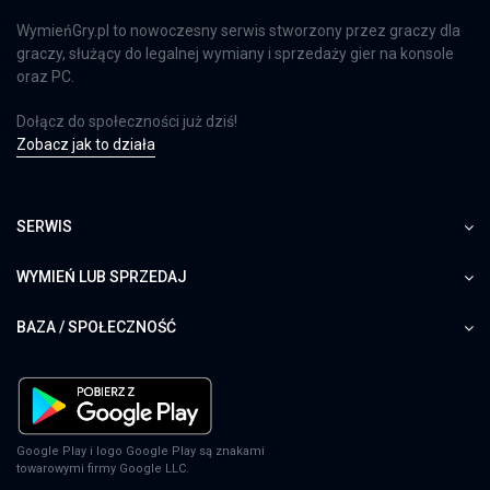
WymieńGry.pl to nowoczesny serwis stworzony przez graczy dla
graczy, służący do legalnej wymiany i sprzedaży gier na konsole
oraz PC.
Dołącz do społeczności już dziś!
Zobacz jak to działa
SERWIS
WYMIEŃ LUB SPRZEDAJ
BAZA / SPOŁECZNOŚĆ
Google Play i logo Google Play są znakami
towarowymi firmy Google LLC.