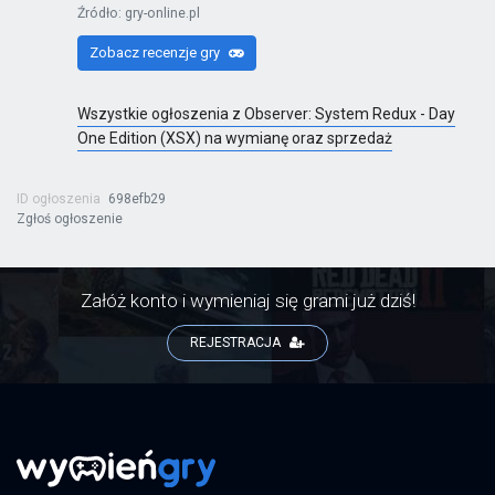
Źródło: gry-online.pl
Zobacz recenzje gry
Wszystkie ogłoszenia z Observer: System Redux - Day
One Edition (XSX) na wymianę oraz sprzedaż
ID ogłoszenia
698efb29
Zgłoś ogłoszenie
Załóż konto i wymieniaj się grami już dziś!
REJESTRACJA