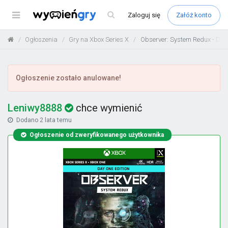
Menu
Zaloguj
się
Załóż konto
Ogłoszenia
Gry na Xbox Series X
Observer: System Redux - Day 
Ogłoszenie zostało anulowane!
Leniwy8888
chce wymienić
Dodano
2 lata temu
Ogłoszenie od zweryfikowanego użytkownika