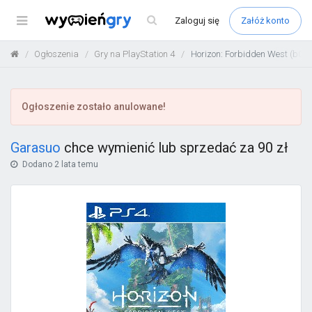
Menu
Zaloguj
się
Załóż konto
Ogłoszenia
Gry na PlayStation 4
Horizon: Forbidden West (b08
Ogłoszenie zostało anulowane!
Garasuo
chce wymienić lub sprzedać za 90 zł
Dodano
2 lata temu