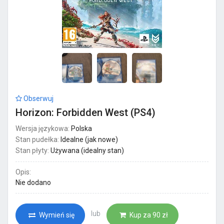
Obserwuj
Horizon: Forbidden West (PS4)
Wersja językowa:
Polska
Stan pudełka:
Idealne (jak nowe)
Stan płyty:
Używana (idealny stan)
Opis:
Nie dodano
lub
Wymień się
Kup za 90 zł