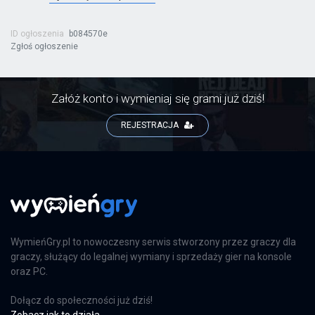
ID ogłoszenia
b084570e
Zgłoś ogłoszenie
Załóż konto i wymieniaj się grami już dziś!
REJESTRACJA
WymieńGry.pl to nowoczesny serwis stworzony przez graczy dla
graczy, służący do legalnej wymiany i sprzedaży gier na konsole
oraz PC.
Dołącz do społeczności już dziś!
Zobacz jak to działa