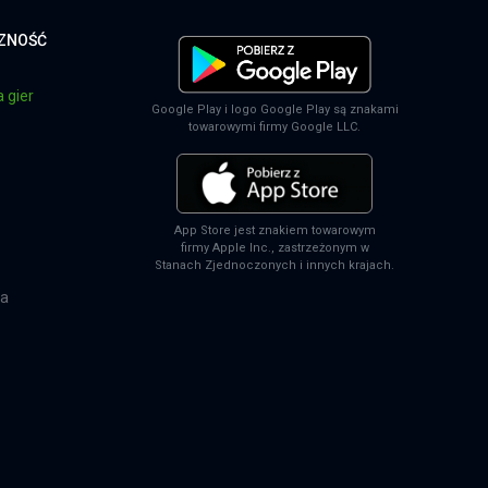
CZNOŚĆ
 gier
Google Play i logo Google Play są znakami
towarowymi firmy Google LLC.
App Store jest znakiem towarowym
firmy Apple Inc., zastrzeżonym w
Stanach Zjednoczonych i innych krajach.
na