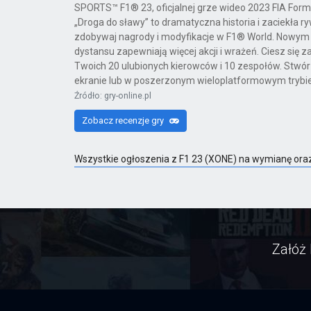
SPORTS™ F1® 23, oficjalnej grze wideo 2023 FIA For
„Droga do sławy” to dramatyczna historia i zaciekła ry
zdobywaj nagrody i modyfikacje w F1® World. Nowym 
dystansu zapewniają więcej akcji i wrażeń. Ciesz się
Twoich 20 ulubionych kierowców i 10 zespołów. Stwórz
ekranie lub w poszerzonym wieloplatformowym trybie 
Źródło: gry-online.pl
Zobacz recenzje gry
Wszystkie ogłoszenia z F1 23 (XONE) na wymianę ora
Załóż 