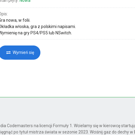
Stan płyty:
Nowa
Opis:
Gra nowa, w folii.
Okładka włoska, gra z polskimi napisami.
Wymienię na gry PS4/PS5 lub NSwitch.
Wymień się
udia Codemasters na licencji Formuły 1. Wcielamy się w kierowcę startu
ięgnąć po tytuł mistrza świata w sezonie 2023. Wciśnij gaz do dechy w