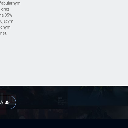
 fabularnym
e oraz
 na 35%
jmującym
elonym
net.
JA