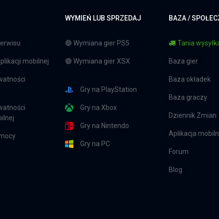
WYMIEŃ LUB SPRZEDAJ
BAZA / SPOŁE
erwisu
🔵 Wymiana gier PS5
Tania wysyłka
likacji mobilnej
🟢 Wymiana gier XSX
Baza gier
watności
Baza okładek
Gry na PlayStation
Baza graczy
watności
Gry na Xbox
Dziennik Zmian
ilnej
Gry na Nintendo
Aplikacja mobil
omocy
Gry na PC
Forum
Blog