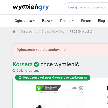
Ogłoszenia
Baza
Pomoc
Forum
Blog
Ogłoszenia
Gry na Xbox One
F1 23 (94efbe3e)
Ogłoszenie zostało anulowane!
Korsarz
chce wymienić
Dodano
rok temu
Ogłoszenie od zweryfikowanego użytkownika