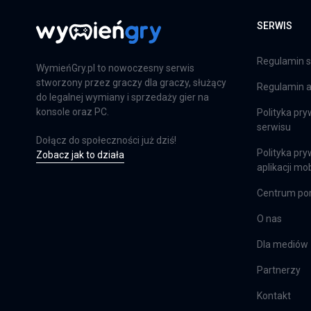
SERWIS
Regulamin s
WymieńGry.pl to nowoczesny serwis
stworzony przez graczy dla graczy, służący
Regulamin ap
do legalnej wymiany i sprzedaży gier na
konsole oraz PC.
Polityka pry
serwisu
Dołącz do społeczności już dziś!
Polityka pry
Zobacz jak to działa
aplikacji mob
Centrum p
O nas
Dla mediów
Partnerzy
Kontakt