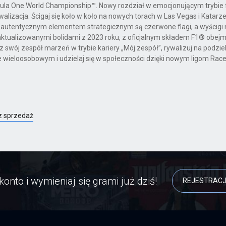
mula One World Championship™. Nowy rozdział w emocjonującym trybie
walizacja. Ścigaj się koło w koło na nowych torach w Las Vegas i Katarz
autentycznym elementem strategicznym są czerwone flagi, a wyścigi
 zaktualizowanymi bolidami z 2023 roku, z oficjalnym składem F1® obe
 swój zespół marzeń w trybie kariery „Mój zespół”, rywalizuj na podzi
wieloosobowym i udzielaj się w społeczności dzięki nowym ligom Race
z sprzedaż
konto i wymieniaj się grami już dziś!
REJESTRAC