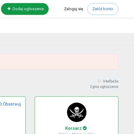
Zaloguj
się
Dodaj ogłoszenie
Załóż konto
ID
94efbe3e
Zgłoś ogłoszenie
Obserwuj
Korsarz