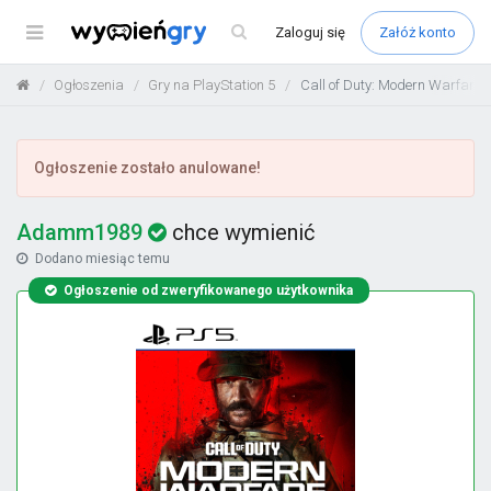
Menu
Zaloguj
się
Załóż konto
Ogłoszenia
Gry na PlayStation 5
Call of Duty: Modern Warfare I
Ogłoszenie zostało anulowane!
Adamm1989
chce wymienić
Dodano
miesiąc temu
Ogłoszenie od zweryfikowanego użytkownika