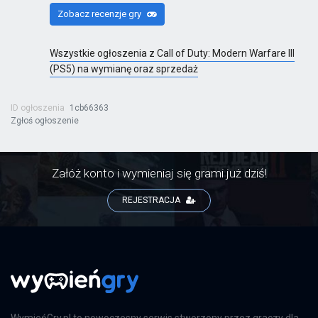
Zobacz recenzje gry
Wszystkie ogłoszenia z Call of Duty: Modern Warfare III
(PS5) na wymianę oraz sprzedaż
ID ogłoszenia
1cb66363
Zgłoś ogłoszenie
Załóż konto i wymieniaj się grami już dziś!
REJESTRACJA
WymieńGry.pl to nowoczesny serwis stworzony przez graczy dla