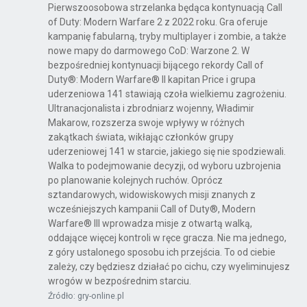
Pierwszoosobowa strzelanka będąca kontynuacją Call
of Duty: Modern Warfare 2 z 2022 roku. Gra oferuje
kampanię fabularną, tryby multiplayer i zombie, a także
nowe mapy do darmowego CoD: Warzone 2. W
bezpośredniej kontynuacji bijącego rekordy Call of
Duty®: Modern Warfare® II kapitan Price i grupa
uderzeniowa 141 stawiają czoła wielkiemu zagrożeniu.
Ultranacjonalista i zbrodniarz wojenny, Władimir
Makarow, rozszerza swoje wpływy w różnych
zakątkach świata, wikłając członków grupy
uderzeniowej 141 w starcie, jakiego się nie spodziewali.
Walka to podejmowanie decyzji, od wyboru uzbrojenia
po planowanie kolejnych ruchów. Oprócz
sztandarowych, widowiskowych misji znanych z
wcześniejszych kampanii Call of Duty®, Modern
Warfare® III wprowadza misje z otwartą walką,
oddające więcej kontroli w ręce gracza. Nie ma jednego,
z góry ustalonego sposobu ich przejścia. To od ciebie
zależy, czy będziesz działać po cichu, czy wyeliminujesz
wrogów w bezpośrednim starciu.
Źródło: gry-online.pl