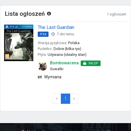
Lista ogłoszeń
1 ogłoszeń
The Last Guardian
7 dni temu
PS4
Wersja językowa:
Polska
Pudełko:
Dobre (kilka rys)
Płyta:
Używana (idealny stan)
Bombowacena
SKLEP
Suwałki
Wymiana
(current)
1