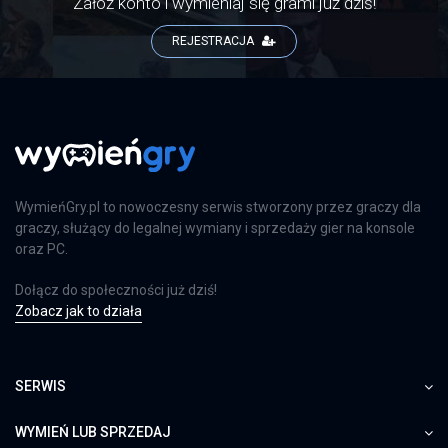
Załóż konto i wymieniaj się grami już dziś!
REJESTRACJA
WymieńGry.pl to nowoczesny serwis stworzony przez graczy dla
graczy, służący do legalnej wymiany i sprzedaży gier na konsole
oraz PC.
Dołącz do społeczności już dziś!
Zobacz jak to działa
SERWIS
WYMIEŃ LUB SPRZEDAJ