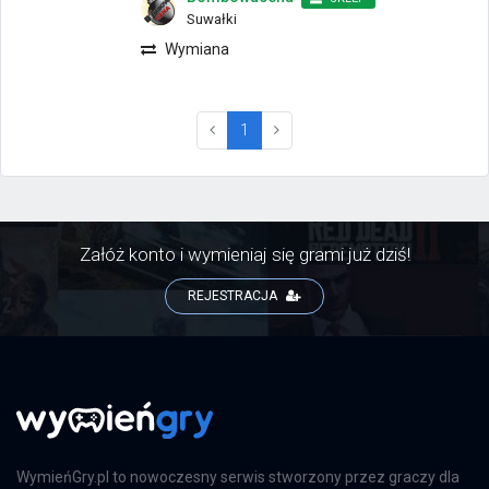
Suwałki
Wymiana
(current)
1
Załóż konto i wymieniaj się grami już dziś!
REJESTRACJA
WymieńGry.pl to nowoczesny serwis stworzony przez graczy dla