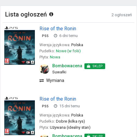
Lista ogłoszeń
2 ogłoszeń
Rise of the Ronin
6 dni temu
PS5
Wersja językowa:
Polska
Pudełko:
Nowe (w folii)
Płyta:
Nowa
Bombowacena
SKLEP
Suwałki
Wymiana
Rise of the Ronin
15 dni temu
PS5
Wersja językowa:
Polska
Pudełko:
Dobre (kilka rys)
Płyta:
Używana (idealny stan)
Bombowacena
SKLEP