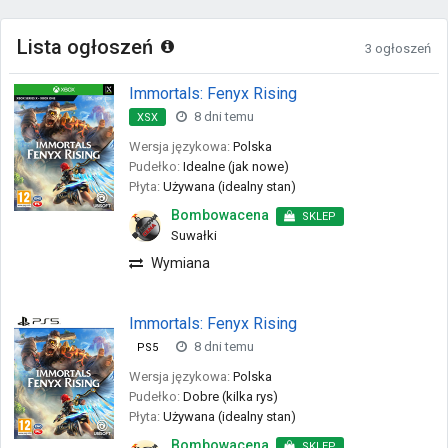
Lista ogłoszeń
3 ogłoszeń
Immortals: Fenyx Rising
8 dni temu
XSX
Wersja językowa:
Polska
Pudełko:
Idealne (jak nowe)
Płyta:
Używana (idealny stan)
Bombowacena
SKLEP
Suwałki
Wymiana
Immortals: Fenyx Rising
8 dni temu
PS5
Wersja językowa:
Polska
Pudełko:
Dobre (kilka rys)
Płyta:
Używana (idealny stan)
Bombowacena
SKLEP