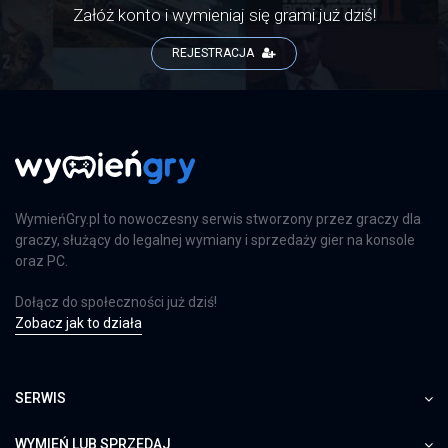
Załóż konto i wymieniaj się grami już dziś!
REJESTRACJA
WymieńGry.pl to nowoczesny serwis stworzony przez graczy dla
graczy, służący do legalnej wymiany i sprzedaży gier na konsole
oraz PC.
Dołącz do społeczności już dziś!
Zobacz jak to działa
SERWIS
WYMIEŃ LUB SPRZEDAJ