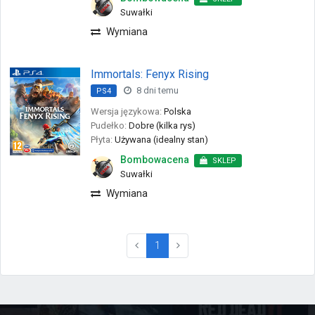
Suwałki
Wymiana
Immortals: Fenyx Rising
8 dni temu
PS4
Wersja językowa:
Polska
Pudełko:
Dobre (kilka rys)
Płyta:
Używana (idealny stan)
Bombowacena
SKLEP
Suwałki
Wymiana
(current)
1