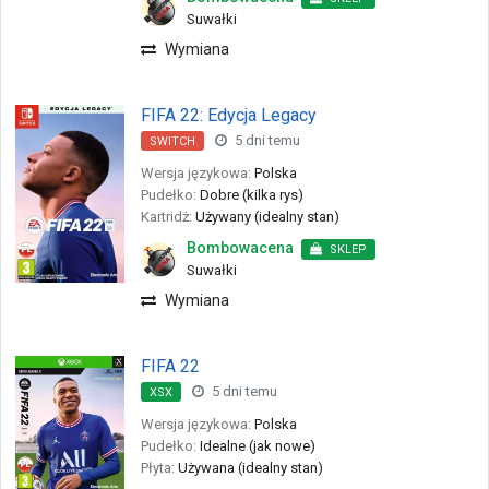
Suwałki
Wymiana
FIFA 22: Edycja Legacy
5 dni temu
SWITCH
Wersja językowa:
Polska
Pudełko:
Dobre (kilka rys)
Kartridż:
Używany (idealny stan)
Bombowacena
SKLEP
Suwałki
Wymiana
FIFA 22
5 dni temu
XSX
Wersja językowa:
Polska
Pudełko:
Idealne (jak nowe)
Płyta:
Używana (idealny stan)