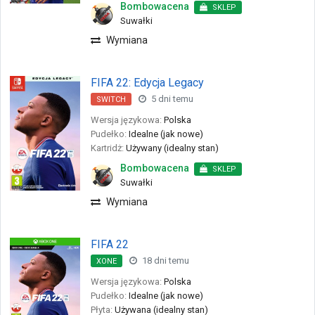
Bombowacena
SKLEP
Suwałki
Wymiana
FIFA 22: Edycja Legacy
5 dni temu
SWITCH
Wersja językowa:
Polska
Pudełko:
Idealne (jak nowe)
Kartridż:
Używany (idealny stan)
Bombowacena
SKLEP
Suwałki
Wymiana
FIFA 22
18 dni temu
XONE
Wersja językowa:
Polska
Pudełko:
Idealne (jak nowe)
Płyta:
Używana (idealny stan)