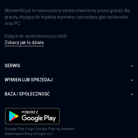
WymieńGry.pl to nowoczesny serwis stworzony przez graczy dla
graczy, służący do legalnej wymiany i sprzedaży gier na konsole
oraz PC.
Dołącz do społeczności już dziś!
Zobacz jak to działa
SERWIS
WYMIEŃ LUB SPRZEDAJ
BAZA / SPOŁECZNOŚĆ
Google Play i logo Google Play są znakami
towarowymi firmy Google LLC.