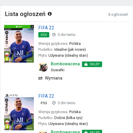
Lista ogłoszeń
6 ogłoszeń
FIFA 22
5 dni temu
XSX
Wersja językowa:
Polska
Pudełko:
Idealne (jak nowe)
Płyta:
Używana (idealny stan)
Bombowacena
SKLEP
Suwałki
Wymiana
FIFA 22
5 dni temu
PS5
Wersja językowa:
Polska
Pudełko:
Dobre (kilka rys)
Płyta:
Używana (idealny stan)
Bombowacena
SKLEP