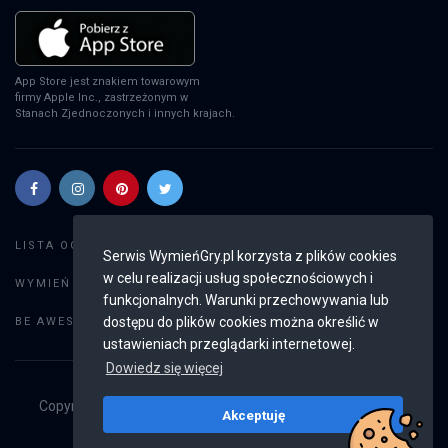
App Store jest znakiem towarowym
firmy Apple Inc., zastrzeżonym w
Stanach Zjednoczonych i innych krajach.
Szukaj gier
LISTA OGŁOSZEŃ:
Serwis WymieńGry.pl korzysta z plików cookies
w celu realizacji usług społecznościowych i
Dodaj ogłoszenie
WYMIEŃ GRY:
funkcjonalnych. Warunki przechowywania lub
Weryfikacja konta
dostępu do plików cookies można określić w
BE AWESOME:
ustawieniach przeglądarki internetowej.
Dowiedz się więcej
Copyright © 2019 - 2026
WymieńGry.pl
Wszystkie prawa
Akceptuję
zastrzeżone
v2.8.3