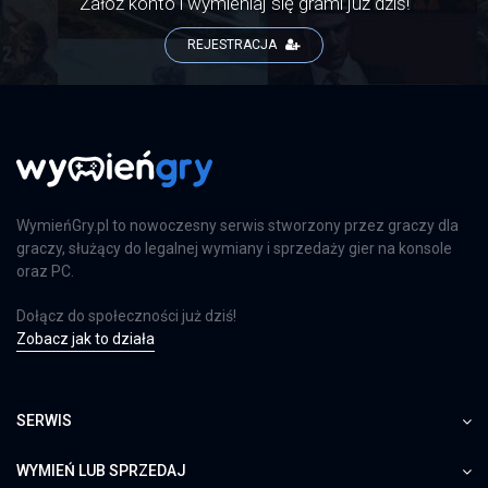
Załóż konto i wymieniaj się grami już dziś!
REJESTRACJA
WymieńGry.pl to nowoczesny serwis stworzony przez graczy dla
graczy, służący do legalnej wymiany i sprzedaży gier na konsole
oraz PC.
Dołącz do społeczności już dziś!
Zobacz jak to działa
SERWIS
WYMIEŃ LUB SPRZEDAJ