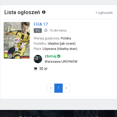
Lista ogłoszeń
1 ogłoszeń
FIFA 17
15 dni temu
PC
Wersja językowa:
Polska
Pudełko:
Idealne (jak nowe)
Płyta:
Używana (idealny stan)
zbimaj
Warszawa URSYNÓW
30 zł
(current)
1