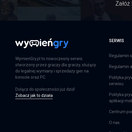
Załóż 
SERWIS
Regulamin s
WymieńGry.pl to nowoczesny serwis
stworzony przez graczy dla graczy, służący
Regulamin ap
do legalnej wymiany i sprzedaży gier na
konsole oraz PC.
Polityka pry
serwisu
Dołącz do społeczności już dziś!
Polityka pry
Zobacz jak to działa
aplikacji mob
Centrum p
O nas