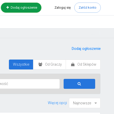
Zaloguj
się
Dodaj ogłoszenie
Załóż konto
Dodaj ogłoszenie
Wszystkie
Od Graczy
Od Sklepów
Więcej opcji