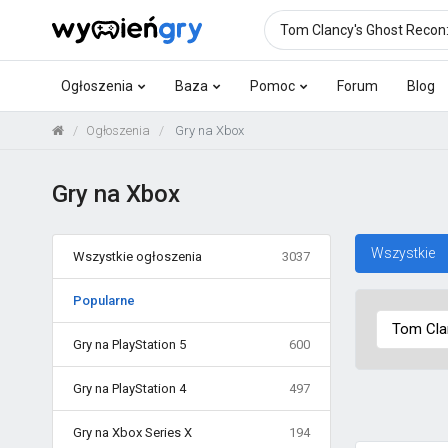
Ogłoszenia
Baza
Pomoc
Forum
Blog
Ogłoszenia
Gry na Xbox
Gry na Xbox
Wszystkie
Wszystkie ogłoszenia
3037
Popularne
Gry na PlayStation 5
600
Gry na PlayStation 4
497
Gry na Xbox Series X
194