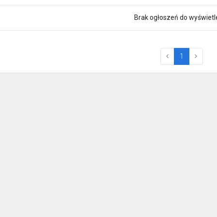
Brak ogłoszeń do wyświetl
(current)
1