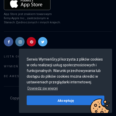
App Store jest znakiem towarowym
firmy Apple Inc., zastrzeżonym w
Stanach Zjednoczonych i innych krajach.
Szukaj gier
LISTA OGŁOSZEŃ:
Serwis WymieńGry.pl korzysta z plików cookies
w celu realizacji usług społecznościowych i
Dodaj ogłoszenie
WYMIEŃ GRY:
funkcjonalnych. Warunki przechowywania lub
Weryfikacja konta
dostępu do plików cookies można określić w
BE AWESOME:
ustawieniach przeglądarki internetowej.
Dowiedz się więcej
Copyright © 2019 - 2026
WymieńGry.pl
Wszystkie prawa
Akceptuję
zastrzeżone
v2.8.4