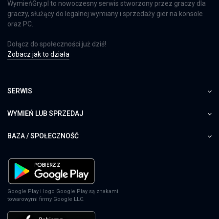
WymieńGry.pl to nowoczesny serwis stworzony przez graczy dla
graczy, służący do legalnej wymiany i sprzedaży gier na konsole
oraz PC.
Dołącz do społeczności już dziś!
Zobacz jak to działa
SERWIS
WYMIEŃ LUB SPRZEDAJ
BAZA / SPOŁECZNOŚĆ
Google Play i logo Google Play są znakami
towarowymi firmy Google LLC.