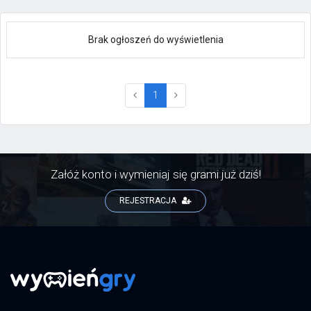
Brak ogłoszeń do wyświetlenia
(current)
1
Załóż konto i wymieniaj się grami już dziś!
REJESTRACJA