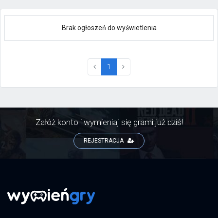
Brak ogłoszeń do wyświetlenia
(current)
1
Załóż konto i wymieniaj się grami już dziś!
REJESTRACJA