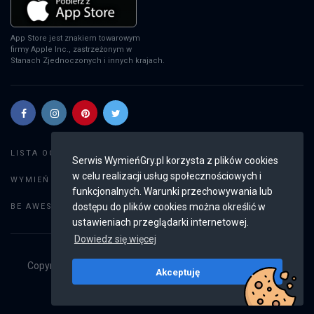
App Store jest znakiem towarowym
firmy Apple Inc., zastrzeżonym w
Stanach Zjednoczonych i innych krajach.
Szukaj gier
LISTA OGŁOSZEŃ:
Serwis WymieńGry.pl korzysta z plików cookies
w celu realizacji usług społecznościowych i
Dodaj ogłoszenie
WYMIEŃ GRY:
funkcjonalnych. Warunki przechowywania lub
Weryfikacja konta
dostępu do plików cookies można określić w
BE AWESOME:
ustawieniach przeglądarki internetowej.
Dowiedz się więcej
Copyright © 2019 - 2026
WymieńGry.pl
Wszystkie prawa
Akceptuję
zastrzeżone
v2.8.3