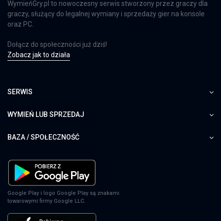
WymieńGry.pl to nowoczesny serwis stworzony przez graczy dla
graczy, służący do legalnej wymiany i sprzedaży gier na konsole
oraz PC.
Dołącz do społeczności już dziś!
Zobacz jak to działa
SERWIS
WYMIEŃ LUB SPRZEDAJ
BAZA / SPOŁECZNOŚĆ
Google Play i logo Google Play są znakami
towarowymi firmy Google LLC.