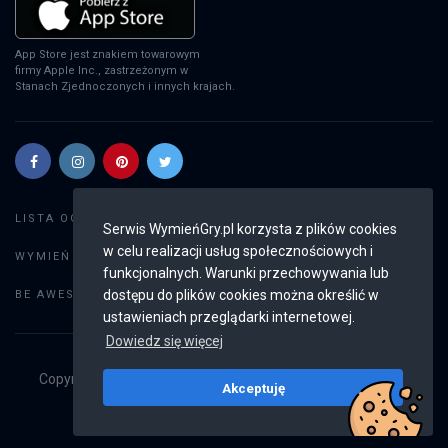
App Store jest znakiem towarowym
firmy Apple Inc., zastrzeżonym w
Stanach Zjednoczonych i innych krajach.
Szukaj gier
LISTA OGŁOSZEŃ:
Serwis WymieńGry.pl korzysta z plików cookies
w celu realizacji usług społecznościowych i
Dodaj ogłoszenie
WYMIEŃ GRY:
funkcjonalnych. Warunki przechowywania lub
Weryfikacja konta
dostępu do plików cookies można określić w
BE AWESOME:
ustawieniach przeglądarki internetowej.
Dowiedz się więcej
Copyright © 2019 - 2026
WymieńGry.pl
Wszystkie prawa
Akceptuję
zastrzeżone
v2.8.4