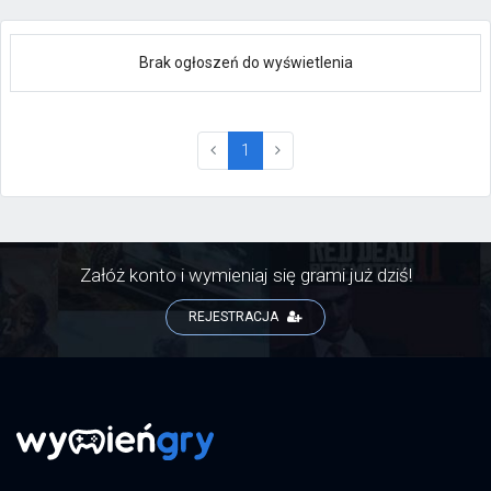
Brak ogłoszeń do wyświetlenia
(current)
1
Załóż konto i wymieniaj się grami już dziś!
REJESTRACJA