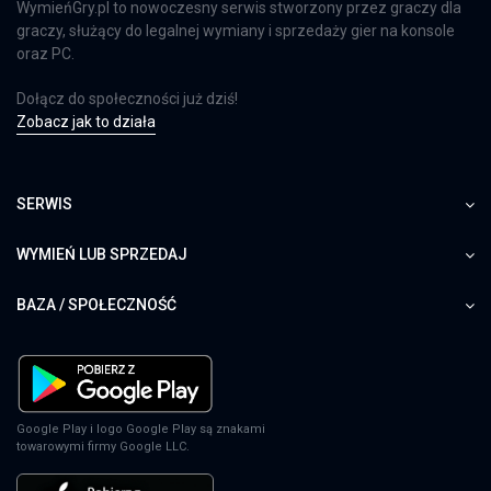
WymieńGry.pl to nowoczesny serwis stworzony przez graczy dla
graczy, służący do legalnej wymiany i sprzedaży gier na konsole
oraz PC.
Dołącz do społeczności już dziś!
Zobacz jak to działa
SERWIS
WYMIEŃ LUB SPRZEDAJ
BAZA / SPOŁECZNOŚĆ
Google Play i logo Google Play są znakami
towarowymi firmy Google LLC.