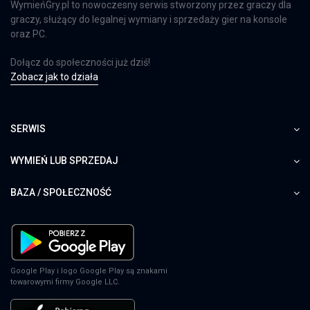
WymieńGry.pl to nowoczesny serwis stworzony przez graczy dla
graczy, służący do legalnej wymiany i sprzedaży gier na konsole
oraz PC.
Dołącz do społeczności już dziś!
Zobacz jak to działa
SERWIS
WYMIEŃ LUB SPRZEDAJ
BAZA / SPOŁECZNOŚĆ
Google Play i logo Google Play są znakami
towarowymi firmy Google LLC.