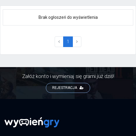
Brak ogłoszeń do wyświetlenia
(current)
1
Załóż konto i wymieniaj się grami już dziś!
REJESTRACJA