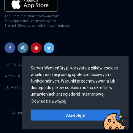
App Store jest znakiem towarowym
firmy Apple Inc., zastrzeżonym w
Stanach Zjednoczonych i innych krajach.
Szukaj gier
LISTA OGŁOSZEŃ:
Serwis WymieńGry.pl korzysta z plików cookies
w celu realizacji usług społecznościowych i
Dodaj ogłoszenie
WYMIEŃ GRY:
funkcjonalnych. Warunki przechowywania lub
Weryfikacja konta
dostępu do plików cookies można określić w
BE AWESOME:
ustawieniach przeglądarki internetowej.
Dowiedz się więcej
Copyright © 2019 - 2026
WymieńGry.pl
Wszystkie prawa
Akceptuję
zastrzeżone
v2.8.4