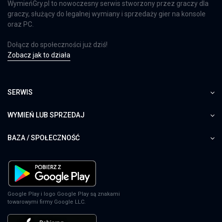
WymieńGry.pl to nowoczesny serwis stworzony przez graczy dla
graczy, służący do legalnej wymiany i sprzedaży gier na konsole
oraz PC.
Dołącz do społeczności już dziś!
Zobacz jak to działa
SERWIS
WYMIEŃ LUB SPRZEDAJ
BAZA / SPOŁECZNOŚĆ
Google Play i logo Google Play są znakami
towarowymi firmy Google LLC.