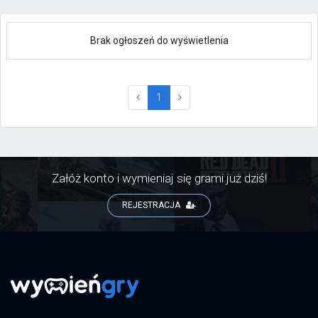
Brak ogłoszeń do wyświetlenia
(current)
1
Załóż konto i wymieniaj się grami już dziś!
REJESTRACJA