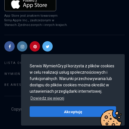
App Store jest znakiem towarowym
firmy Apple Inc., zastrzeżonym w
Stanach Zjednoczonych i innych krajach.
Szukaj gier
LISTA OGŁOSZEŃ:
Serwis WymieńGry.pl korzysta z plików cookies
w celu realizacji usług społecznościowych i
Dodaj ogłoszenie
WYMIEŃ GRY:
funkcjonalnych. Warunki przechowywania lub
Weryfikacja konta
dostępu do plików cookies można określić w
BE AWESOME:
ustawieniach przeglądarki internetowej.
Dowiedz się więcej
Copyright © 2019 - 2026
WymieńGry.pl
Wszystkie prawa
Akceptuję
zastrzeżone
v2.8.4