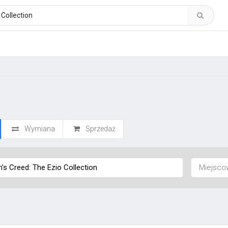
Wymiana
Sprzedaż