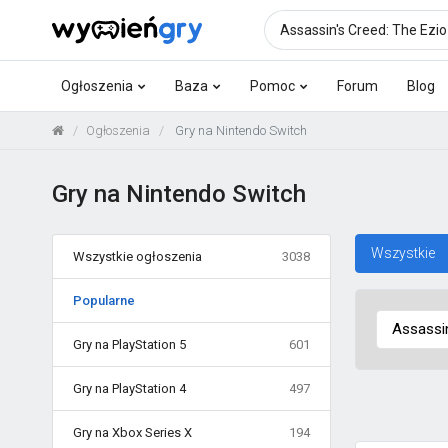
Ogłoszenia
Baza
Pomoc
Forum
Blog
Ogłoszenia
Gry na Nintendo Switch
Gry na Nintendo Switch
Wszystkie
Wszystkie ogłoszenia
3038
Popularne
Gry na PlayStation 5
601
Gry na PlayStation 4
497
Gry na Xbox Series X
194