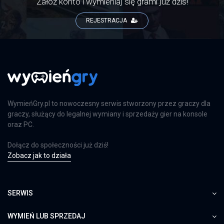
Załóż konto i wymieniaj się grami już dziś!
REJESTRACJA
WymieńGry.pl to nowoczesny serwis stworzony przez graczy dla
graczy, służący do legalnej wymiany i sprzedaży gier na konsole
oraz PC.
Dołącz do społeczności już dziś!
Zobacz jak to działa
SERWIS
WYMIEŃ LUB SPRZEDAJ