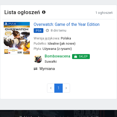
Lista ogłoszeń
1 ogłoszeń
Overwatch: Game of the Year Edition
8 dni temu
PS4
Wersja językowa:
Polska
Pudełko:
Idealne (jak nowe)
Płyta:
Używana (z rysami)
Bombowacena
SKLEP
Suwałki
Wymiana
(current)
1