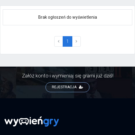
Brak ogłoszeń do wyświetlenia
(current)
1
Załóż konto i wymieniaj się grami już dziś!
REJESTRACJA