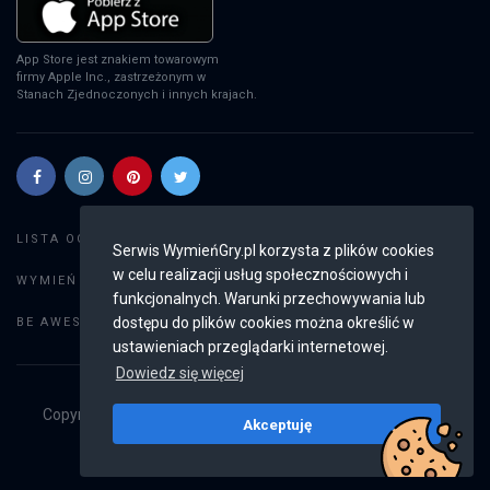
App Store jest znakiem towarowym
firmy Apple Inc., zastrzeżonym w
Stanach Zjednoczonych i innych krajach.
Szukaj gier
LISTA OGŁOSZEŃ:
Serwis WymieńGry.pl korzysta z plików cookies
w celu realizacji usług społecznościowych i
Dodaj ogłoszenie
WYMIEŃ GRY:
funkcjonalnych. Warunki przechowywania lub
Weryfikacja konta
dostępu do plików cookies można określić w
BE AWESOME:
ustawieniach przeglądarki internetowej.
Dowiedz się więcej
Copyright © 2019 - 2026
WymieńGry.pl
Wszystkie prawa
Akceptuję
zastrzeżone
v2.8.4