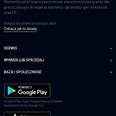
WymieńGry.pl to nowoczesny serwis stworzony przez graczy dla
graczy, służący do legalnej wymiany i sprzedaży gier na konsole
oraz PC.
Dołącz do społeczności już dziś!
Zobacz jak to działa
SERWIS
WYMIEŃ LUB SPRZEDAJ
BAZA / SPOŁECZNOŚĆ
Google Play i logo Google Play są znakami
towarowymi firmy Google LLC.