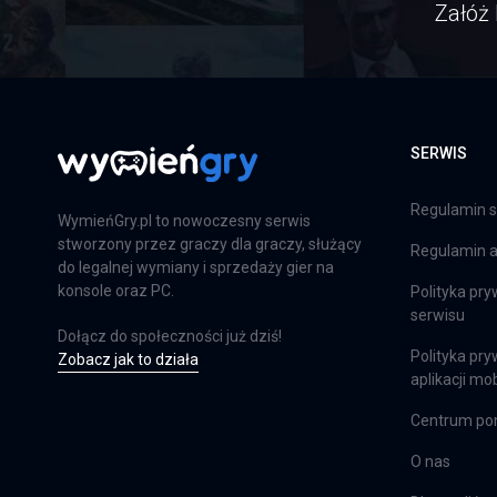
Załóż 
SERWIS
Regulamin s
WymieńGry.pl to nowoczesny serwis
stworzony przez graczy dla graczy, służący
Regulamin ap
do legalnej wymiany i sprzedaży gier na
konsole oraz PC.
Polityka pry
serwisu
Dołącz do społeczności już dziś!
Polityka pry
Zobacz jak to działa
aplikacji mob
Centrum p
O nas