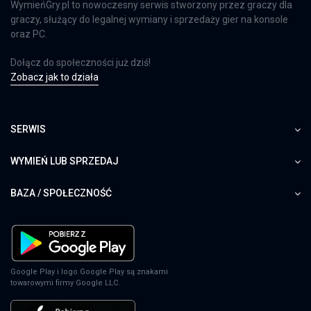
WymieńGry.pl to nowoczesny serwis stworzony przez graczy dla
graczy, służący do legalnej wymiany i sprzedaży gier na konsole
oraz PC.
Dołącz do społeczności już dziś!
Zobacz jak to działa
SERWIS
WYMIEŃ LUB SPRZEDAJ
BAZA / SPOŁECZNOŚĆ
Google Play i logo Google Play są znakami
towarowymi firmy Google LLC.