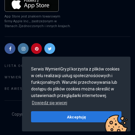
App Store jest znakiem towarowym
firmy Apple Inc., zastrzeżonym w
Stanach Zjednoczonych i innych krajach.
Szukaj gier
LISTA OGŁOSZEŃ:
Serwis WymieńGry.pl korzysta z plików cookies
w celu realizacji usług społecznościowych i
Dodaj ogłoszenie
WYMIEŃ GRY:
funkcjonalnych. Warunki przechowywania lub
Weryfikacja konta
dostępu do plików cookies można określić w
BE AWESOME:
ustawieniach przeglądarki internetowej.
Dowiedz się więcej
Copyright © 2019 - 2026
WymieńGry.pl
Wszystkie prawa
Akceptuję
zastrzeżone
v2.8.3