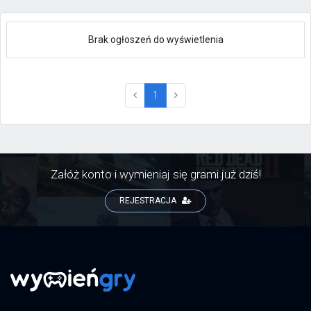
Brak ogłoszeń do wyświetlenia
(current)
1
Załóż konto i wymieniaj się grami już dziś!
REJESTRACJA