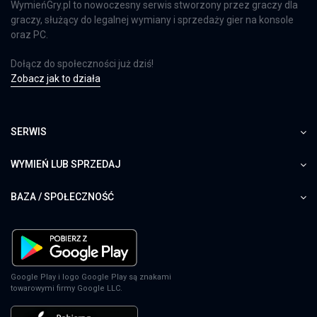
WymieńGry.pl to nowoczesny serwis stworzony przez graczy dla
graczy, służący do legalnej wymiany i sprzedaży gier na konsole
oraz PC.
Dołącz do społeczności już dziś!
Zobacz jak to działa
SERWIS
WYMIEŃ LUB SPRZEDAJ
BAZA / SPOŁECZNOŚĆ
Google Play i logo Google Play są znakami
towarowymi firmy Google LLC.