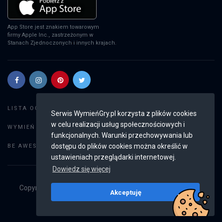
App Store jest znakiem towarowym
firmy Apple Inc., zastrzeżonym w
Stanach Zjednoczonych i innych krajach.
Szukaj gier
LISTA OGŁOSZEŃ:
Serwis WymieńGry.pl korzysta z plików cookies
w celu realizacji usług społecznościowych i
Dodaj ogłoszenie
WYMIEŃ GRY:
funkcjonalnych. Warunki przechowywania lub
Weryfikacja konta
dostępu do plików cookies można określić w
BE AWESOME:
ustawieniach przeglądarki internetowej.
Dowiedz się więcej
Copyright © 2019 - 2026
WymieńGry.pl
Wszystkie prawa
Akceptuję
zastrzeżone
v2.8.4