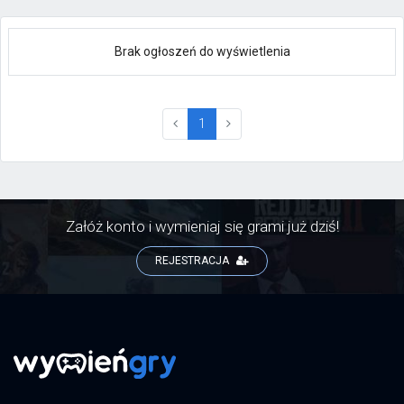
Brak ogłoszeń do wyświetlenia
(current)
1
Załóż konto i wymieniaj się grami już dziś!
REJESTRACJA