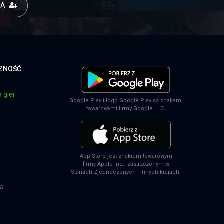
JA
CZNOŚĆ
 gier
Google Play i logo Google Play są znakami
towarowymi firmy Google LLC.
App Store jest znakiem towarowym
firmy Apple Inc., zastrzeżonym w
Stanach Zjednoczonych i innych krajach.
na