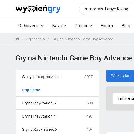
Ogłoszenia
Baza
Pomoc
Forum
Blog
Ogłoszenia
Gry na Nintendo Game Boy Advance
Gry na Nintendo Game Boy Advance
Wszystkie
Wszystkie ogłoszenia
3037
Popularne
Gry na PlayStation 5
600
Gry na PlayStation 4
497
Gry na Xbox Series X
194