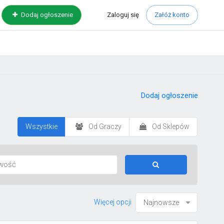
Zaloguj
się
Dodaj ogłoszenie
Załóż konto
Dodaj ogłoszenie
Wszystkie
Od Graczy
Od Sklepów
Więcej opcji