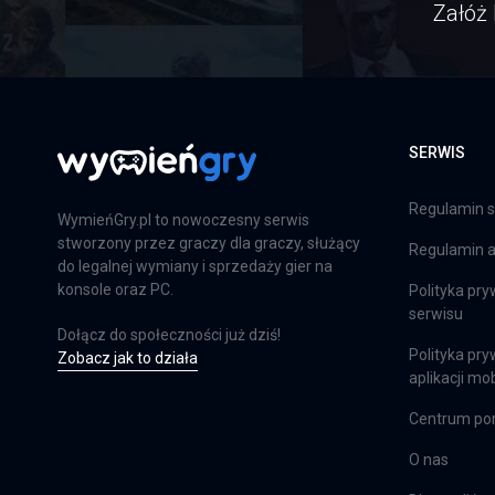
Załóż 
SERWIS
Regulamin s
WymieńGry.pl to nowoczesny serwis
stworzony przez graczy dla graczy, służący
Regulamin ap
do legalnej wymiany i sprzedaży gier na
konsole oraz PC.
Polityka pry
serwisu
Dołącz do społeczności już dziś!
Polityka pry
Zobacz jak to działa
aplikacji mob
Centrum p
O nas