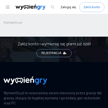
Menu
Zaloguj
się
Załóż konto
WymieńGry.pl
Załóż konto i wymieniaj się grami już dziś!
REJESTRACJA
WymieńGry.pl to nowoczesny serwis stworzony przez graczy dla
graczy, służący do legalnej wymiany i sprzedaży gier na konsole
oraz PC.