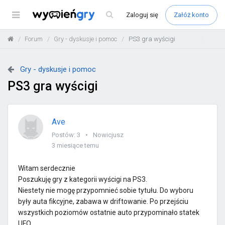
Menu
Zaloguj
się
Załóż konto
Forum
Gry - dyskusje i pomoc
PS3 gra wyścigi
Gry - dyskusje i pomoc
PS3 gra wyścigi
Ave
Postów: 3
Nowicjusz
3 miesiące temu
Witam serdecznie
Poszukuję gry z kategorii wyścigi na PS3.
Niestety nie mogę przypomnieć sobie tytułu. Do wyboru
były auta fikcyjne, zabawa w driftowanie. Po przejściu
wszystkich poziomów ostatnie auto przypominało statek
UFO