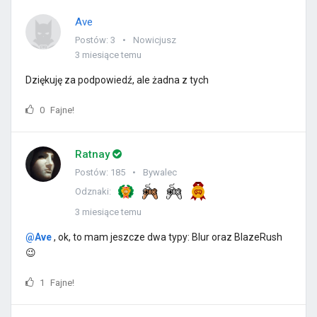
Ave
Postów: 3
Nowicjusz
3 miesiące temu
Dziękuję za podpowiedź, ale żadna z tych
0
Fajne!
Ratnay
Postów: 185
Bywalec
Odznaki:
3 miesiące temu
@Ave
, ok, to mam jeszcze dwa typy: Blur oraz BlazeRush
😉
1
Fajne!