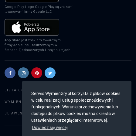
Google Play i logo Google Play są znakami
towarowymi firmy Google LLC.
App Store jest znakiem towarowym
firmy Apple Inc., zastrzeżonym w
Stanach Zjednoczonych i innych krajach.
Szukaj gier
LISTA OGŁOSZEŃ:
Serwis WymieńGry.pl korzysta z plików cookies
w celu realizacji usług społecznościowych i
Dodaj ogłoszenie
WYMIEŃ GRY:
funkcjonalnych. Warunki przechowywania lub
Weryfikacja konta
dostępu do plików cookies można określić w
BE AWESOME:
ustawieniach przeglądarki internetowej.
Dowiedz się więcej