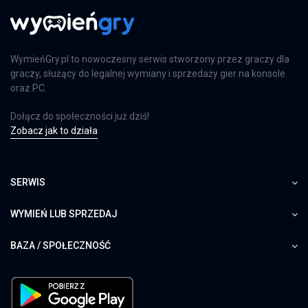
WymieńGry.pl to nowoczesny serwis stworzony przez graczy dla
graczy, służący do legalnej wymiany i sprzedaży gier na konsole
oraz PC.
Dołącz do społeczności już dziś!
Zobacz jak to działa
SERWIS
WYMIEŃ LUB SPRZEDAJ
BAZA / SPOŁECZNOŚĆ