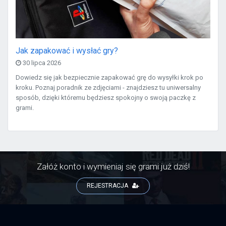
Jak zapakować i wysłać gry?
30 lipca 2026
Dowiedz się jak bezpiecznie zapakować grę do wysyłki krok po
kroku. Poznaj poradnik ze zdjęciami - znajdziesz tu uniwersalny
sposób, dzięki któremu będziesz spokojny o swoją paczkę z
grami.
Załóż konto i wymieniaj się grami już dziś!
REJESTRACJA