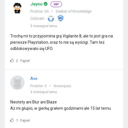
Jayou
VIP
Postów: 65
Seeker of Knowledge
Odznaki:
3 miesiące temu
Trochę mi to przypomina grę Vigilante 8, ale to jest gra na
pierwsze Playstation, oraz to nie są wyścigi. Tam też
odblokowywało się UFO.
2
Fajne!
Ave
Postów: 3
Nowicjusz
3 miesiące temu
Niestety ani Blur ani Blaze
Aż mi głupio, w gierkę grałem godzinami ale 15 lat temu
1
Fajne!