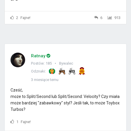
2
Fajne!
6
913
Ratnay
Postów: 185
Bywalec
Odznaki:
3 miesiące temu
Cześć,
może to
Split/Second lub Split/Second: Velocity? Czy miała
może bardziej "zabawkowy" styl? Jeśli tak, to może
Toybox
Turbos?
1
Fajne!