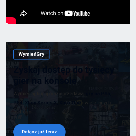
WymieńGry
Zyskaj dostęp do tysięcy
gier na konsole
Wymieniaj, kupuj oraz sprzedawaj
gry na PS5,
PS4, Xbox Series X, Xbox One
i wiele innych
platform!
Dołącz już teraz