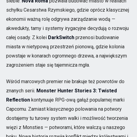
siebie.
Nova Roma
pozwala budować miasto w realiach
schyłku Cesarstwa Rzymskiego, gdzie oprócz klasycznej
ekonomii ważną rolę odgrywa zarządzanie wodą —
akwedukty, tamy i systemy irygacyjne decydują o rozwoju
całej osady. Z kolei
DarkSwitch
przenosi budowanie
miasta w nietypową przestrzeń pionową, gdzie kolonia
powstaje w konarach ogromnego drzewa, a największym
zagrożeniem staje się tajemnicza mgła.
Wśród marcowych premier nie brakuje też powrotów do
znanych serii.
Monster Hunter Stories 3: Twisted
Reflection
kontynuuje RPG-ową gałąź popularnej marki
Capcomu. Zamiast klasycznego polowania na potwory
dostajemy tu turowy system walki i możliwość tworzenia
więzi z Monsties — potworami, które walczą u naszego
boku. Nowa historia rozwija konflikt między królestwami i