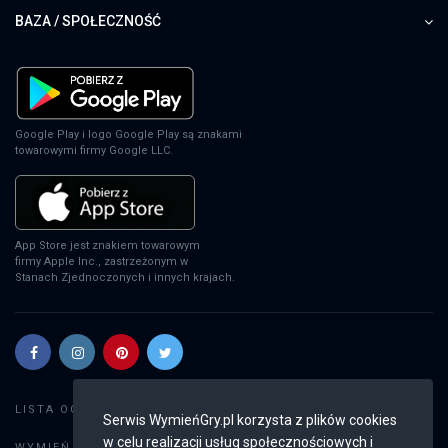
BAZA / SPOŁECZNOŚĆ
Google Play i logo Google Play są znakami
towarowymi firmy Google LLC.
App Store jest znakiem towarowym
firmy Apple Inc., zastrzeżonym w
Stanach Zjednoczonych i innych krajach.
Szukaj gier
LISTA OGŁOSZEŃ:
Serwis WymieńGry.pl korzysta z plików cookies
w celu realizacji usług społecznościowych i
Dodaj ogłoszenie
WYMIEŃ GRY: