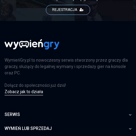
REJESTRACJA
WymieńGry.pl to nowoczesny serwis stworzony przez graczy dla
graczy, służący do legalnej wymiany i sprzedaży gier na konsole
oraz PC.
Dołącz do społeczności już dziś!
Zobacz jak to działa
SERWIS
WYMIEŃ LUB SPRZEDAJ