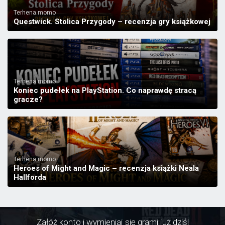
Terhena.momo
Questwick. Stolica Przygody – recenzja gry książkowej
Terhena.momo
Koniec pudełek na PlayStation. Co naprawdę stracą
gracze?
Terhena.momo
Heroes of Might and Magic – recenzja książki Neala
Hallforda
Załóż konto i wymieniaj się grami już dziś!