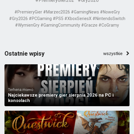
#PremieryGier202
#Gry2026
#PremieryGier #Marzec2026 #GamingNews #NoweGry
#Gry2026 #PCGaming #PS5 #XboxSeriesX #NintendoSwitch
#WymienGry #GamingCommunity #Gracze #CoGramy
Ostatnie wpisy
wszystkie
Terhena.momo
Najciekawsze premiery gier sierpnia 2026 na PC i
konsolach