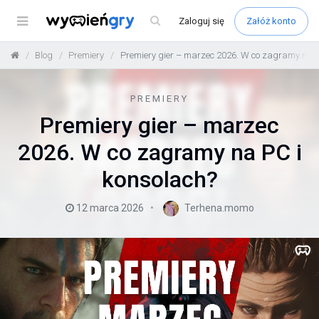
Menu
Zaloguj
się
Załóż konto
Blog
Premiery
Premiery gier – marzec 2026. W co zagramy na P
PREMIERY
Premiery gier – marzec
2026. W co zagramy na PC i
konsolach?
12 marca 2026
Terhena.momo