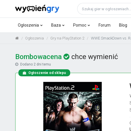
Ogłoszenia
Baza
Pomoc
Forum
Blog
Ogłoszenia
Gry na PlayStation 2
WWE SmackDown vs. Ra
Bombowacena
chce wymienić
Dodano
2 dni temu
Ogłoszenie od sklepu