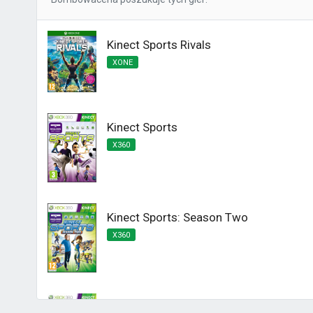
Kinect Sports Rivals
XONE
Kinect Sports
X360
Kinect Sports: Season Two
X360
Kinect Sports Najlepsza Kolekcja