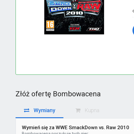
Złóż ofertę Bombowacena
Wymiany
Kupna
Wymień się za WWE SmackDown vs. Raw 2010
Bombowacena
poszukuje tych gier: