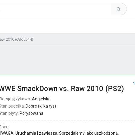
w 2010 (c8fc5b14)
WWE SmackDown vs. Raw 2010 (PS2)
Wersja językowa:
Angielska
Stan pudełka:
Dobre (kilka rys)
Stan płyty:
Porysowana
Opis:
UWAGA: Uruchamia i zawiesza. Sprzedajemy jako uszkodzoną.