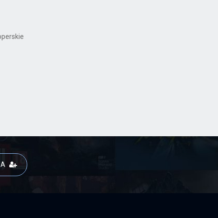
operskie
JA