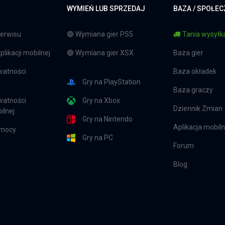
WYMIEŃ LUB SPRZEDAJ
BAZA / SPOŁE
erwisu
🔵 Wymiana gier PS5
Tania wysyłka
likacji mobilnej
🟢 Wymiana gier XSX
Baza gier
watności
Baza okładek
Gry na PlayStation
Baza graczy
watności
Gry na Xbox
Dziennik Zmian
ilnej
Gry na Nintendo
Aplikacja mobil
omocy
Gry na PC
Forum
Blog