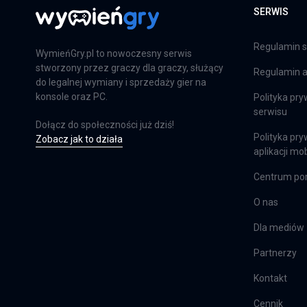
SERWIS
Far Cry 6: Limited Edition
PS4
Regulamin s
WymieńGry.pl to nowoczesny serwis
stworzony przez graczy dla graczy, służący
Regulamin ap
do legalnej wymiany i sprzedaży gier na
Farming Simulator 25
konsole oraz PC.
Polityka pry
serwisu
PS5
Dołącz do społeczności już dziś!
Polityka pry
Zobacz jak to działa
aplikacji mob
Centrum p
Farming Simulator 25
XSX
O nas
Dla mediów
Partnerzy
EA Sports FC 24
PS4
Kontakt
Cennik