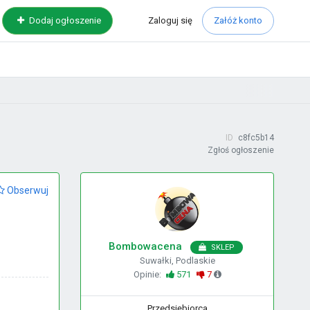
Zaloguj
się
Dodaj ogłoszenie
Załóż konto
ID
c8fc5b14
Zgłoś ogłoszenie
Obserwuj
Bombowacena
SKLEP
Suwałki, Podlaskie
Opinie:
571
7
Przedsiębiorca