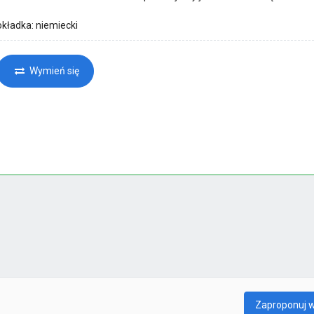
okładka: niemiecki
Wymień się
Zaproponuj 