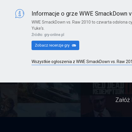
X360
Informacje o grze WWE SmackDown v
WWE SmackDown vs. Raw 2010 to czwarta odsłona cykl
Yuke's.
Far Cry 6: Yara Edition
Źródło: gry-online.pl
PS4
Zobacz recenzje gry
Wszystkie ogłoszenia z WWE SmackDown vs. Raw 201
Far Cry 6
PS4
Załóż 
Far Cry 6: Ultimate Edition
PS4