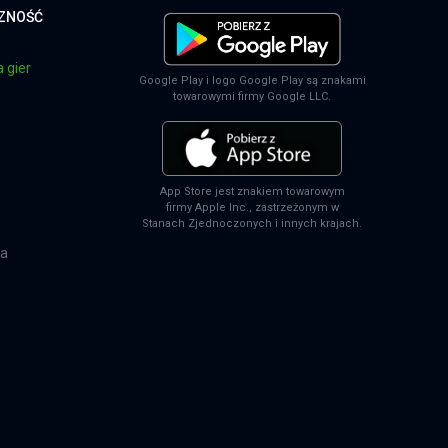
CZNOŚĆ
 gier
Google Play i logo Google Play są znakami
towarowymi firmy Google LLC.
App Store jest znakiem towarowym
firmy Apple Inc., zastrzeżonym w
Stanach Zjednoczonych i innych krajach.
na