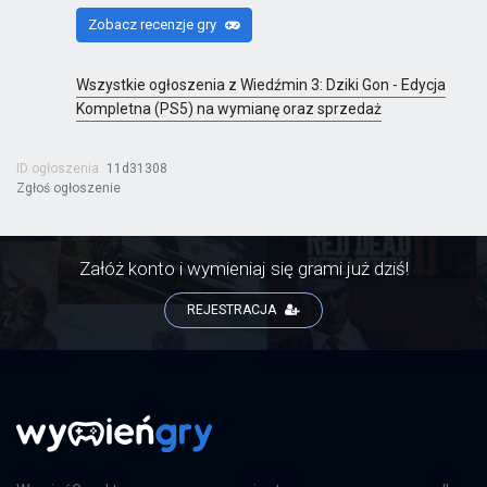
Zobacz recenzje gry
Berserk and the Band of the Hawk
PS4
Wszystkie ogłoszenia z Wiedźmin 3: Dziki Gon - Edycja
Kompletna (PS5) na wymianę oraz sprzedaż
ID ogłoszenia
11d31308
Tekken 8: Launch Edition
Zgłoś ogłoszenie
PS5
Załóż konto i wymieniaj się grami już dziś!
Tekken 8: Ultimate Edition
REJESTRACJA
PS5
Tekken 8
PS5