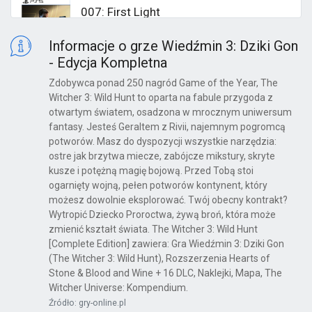
007: First Light
PS5
Informacje o grze Wiedźmin 3: Dziki Gon
- Edycja Kompletna
Zdobywca ponad 250 nagród Game of the Year, The
Pragmata
Witcher 3: Wild Hunt to oparta na fabule przygoda z
otwartym światem, osadzona w mrocznym uniwersum
PS5
fantasy. Jesteś Geraltem z Rivii, najemnym pogromcą
potworów. Masz do dyspozycji wszystkie narzędzia:
ostre jak brzytwa miecze, zabójcze mikstury, skryte
kusze i potężną magię bojową. Przed Tobą stoi
Reanimal
ogarnięty wojną, pełen potworów kontynent, który
PS5
możesz dowolnie eksplorować. Twój obecny kontrakt?
Wytropić Dziecko Proroctwa, żywą broń, która może
zmienić kształt świata. The Witcher 3: Wild Hunt
[Complete Edition] zawiera: Gra Wiedźmin 3: Dziki Gon
Cult of the Lamb
(The Witcher 3: Wild Hunt), Rozszerzenia Hearts of
Stone & Blood and Wine + 16 DLC, Naklejki, Mapa, The
PS5
Witcher Universe: Kompendium.
Źródło: gry-online.pl