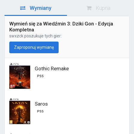
Wymiany
Kupna
Wymień się za Wiedźmin 3: Dziki Gon - Edycja
Kompletna
swxzck
poszukuje tych gier:
Zaproponuj wymianę
Gothic Remake
PS5
Saros
PS5