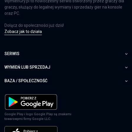
WymieńGry.pl to nowoczesny serwis stworzony przez graczy dla
graczy, służący do legalnej wymiany i sprzedaży gier na konsole
oraz PC.
Dead or Alive 6
Dołącz do społeczności już dziś!
PS4
Zobacz jak to działa
Dead or Alive: Xtreme 3
SERWIS
PS4
WYMIEŃ LUB SPRZEDAJ
BAZA / SPOŁECZNOŚĆ
Obcy: Izolacja
PS4
Google Play i logo Google Play są znakami
towarowymi firmy Google LLC.
Street Fighter 6
PS5