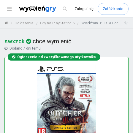
Menu
Zaloguj
się
Załóż konto
Ogłoszenia
Gry na PlayStation 5
Wiedźmin 3: Dziki Gon - Edycj
swxzck
chce wymienić
Dodano
7 dni temu
Ogłoszenie od zweryfikowanego użytkownika