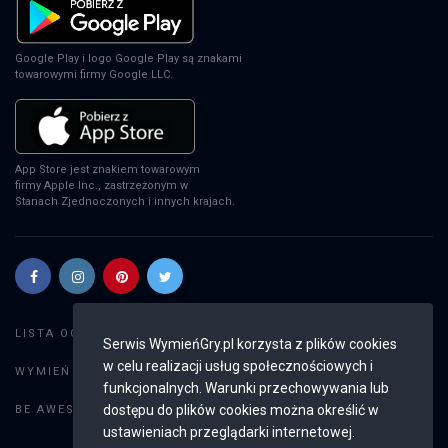
Google Play i logo Google Play są znakami
towarowymi firmy Google LLC.
App Store jest znakiem towarowym
firmy Apple Inc., zastrzeżonym w
Stanach Zjednoczonych i innych krajach.
Szukaj gier
LISTA OGŁOSZEŃ:
Serwis WymieńGry.pl korzysta z plików cookies
w celu realizacji usług społecznościowych i
Dodaj ogłoszenie
WYMIEŃ GRY:
funkcjonalnych. Warunki przechowywania lub
Weryfikacja konta
dostępu do plików cookies można określić w
BE AWESOME:
ustawieniach przeglądarki internetowej.