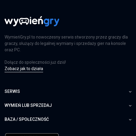
WymieńGry.pl to nowoczesny serwis stworzony przez graczy dla
graczy, służący do legalnej wymiany i sprzedaży gier na konsole
oraz PC.
Dołącz do społeczności już dziś!
Zobacz jak to działa
SERWIS
WYMIEŃ LUB SPRZEDAJ
BAZA / SPOŁECZNOŚĆ