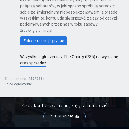
kształtowany przez nasze wybory. To, jakie relacje
połączą bohaterów, w jaki sposób spróbują poradzić
sobie ze śmiertelnym niebezpieczeństwem, a przede
wszystkim to, komu uda się przeżyć, zależy od decyzji
podejmowanych przez nas w toku zabawy.
Źródło: gry-online.pl
Zobacz recenzje gry
Wszystkie ogłoszenia z The Quarry (PS5) na wymianę
oraz sprzedaż
ID ogłoszenia
4592036e
Zgłoś ogłoszenie
Załóż konto i wymieniaj się grami już dziś!
REJESTRACJA