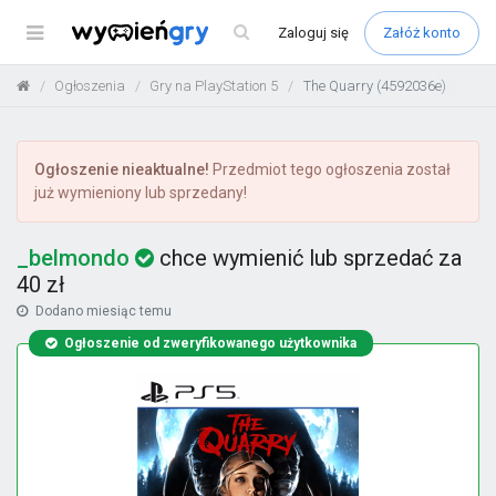
Menu
Zaloguj
się
Załóż konto
Ogłoszenia
Gry na PlayStation 5
The Quarry (4592036e)
Ogłoszenie nieaktualne!
Przedmiot tego ogłoszenia został
już wymieniony lub sprzedany!
_belmondo
chce wymienić lub sprzedać za
40 zł
Dodano
miesiąc temu
Ogłoszenie od zweryfikowanego użytkownika