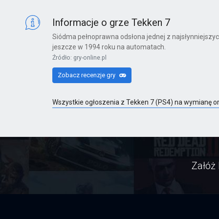
X360
Informacje o grze Tekken 7
Siódma pełnoprawna odsłona jednej z najsłynniejszy
jeszcze w 1994 roku na automatach.
Far Cry 6: Yara Edition
Źródło: gry-online.pl
PS4
Zobacz recenzje gry
Wszystkie ogłoszenia z Tekken 7 (PS4) na wymianę o
Far Cry 6
PS4
Załóż 
Far Cry 6: Ultimate Edition
PS4