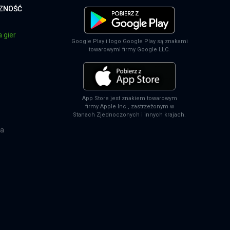
CZNOŚĆ
 gier
Google Play i logo Google Play są znakami
towarowymi firmy Google LLC.
App Store jest znakiem towarowym
firmy Apple Inc., zastrzeżonym w
Stanach Zjednoczonych i innych krajach.
na