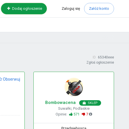
Zaloguj
się
Dodaj ogłoszenie
Załóż konto
ID
65340eee
Zgłoś ogłoszenie
Obserwuj
Bombowacena
SKLEP
Suwałki, Podlaskie
Opinie:
571
7
Przedsiębiorca