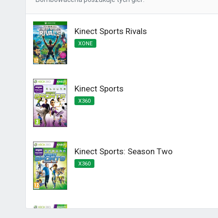
Kinect Sports Rivals
XONE
Kinect Sports
X360
Kinect Sports: Season Two
X360
Kinect Sports Najlepsza Kolekcja