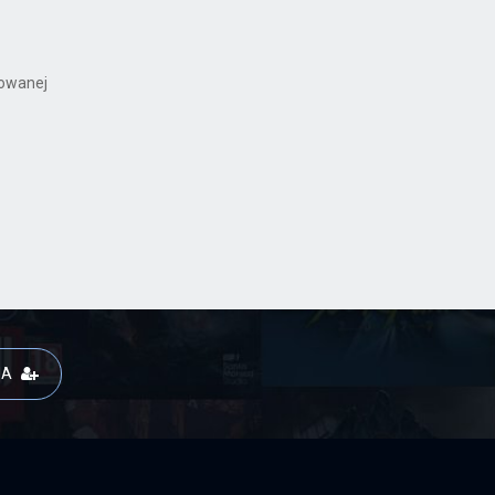
kowanej
JA