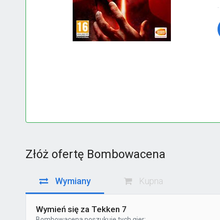
Złóż ofertę Bombowacena
Wymiany
Kupna
Wymień się za Tekken 7
Bombowacena
poszukuje tych gier: