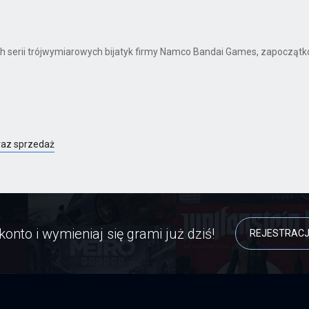
ch serii trójwymiarowych bijatyk firmy Namco Bandai Games, zapocząt
raz sprzedaż
konto i wymieniaj się grami już dziś!
REJESTRAC