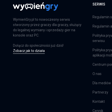
SERWIS
Far Cry 6: Limited Edition
PS4
Regulamin s
WymieńGry.pl to nowoczesny serwis
stworzony przez graczy dla graczy, służący
Regulamin ap
do legalnej wymiany i sprzedaży gier na
Farming Simulator 25
konsole oraz PC.
Polityka pry
serwisu
PS5
Dołącz do społeczności już dziś!
Polityka pry
Zobacz jak to działa
aplikacji mob
Centrum p
Farming Simulator 25
XSX
O nas
Dla mediów
Partnerzy
EA Sports FC 24
PS4
Kontakt
Cennik