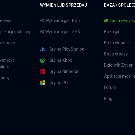
WYMIEŃ LUB SPRZEDAJ
BAZA / SPOŁE
erwisu
🔵 Wymiana gier PS5
Tania wysyłka
likacji mobilnej
🟢 Wymiana gier XSX
Baza gier
watności
Baza okładek
Gry na PlayStation
Baza graczy
watności
Gry na Xbox
Dziennik Zmian
ilnej
Gry na Nintendo
Aplikacja mobil
omocy
Gry na PC
Forum
Blog