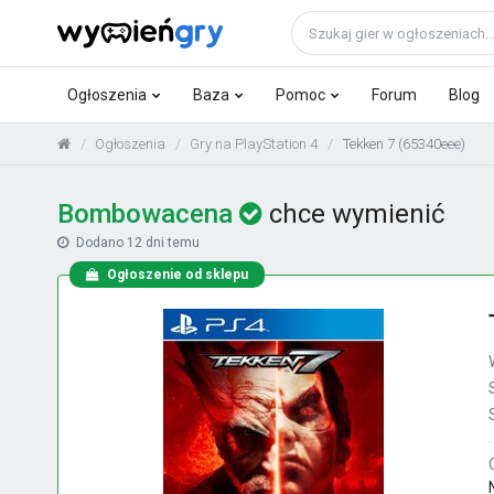
Ogłoszenia
Baza
Pomoc
Forum
Blog
Ogłoszenia
Gry na PlayStation 4
Tekken 7 (65340eee)
Bombowacena
chce wymienić
Dodano
12 dni temu
Ogłoszenie od sklepu