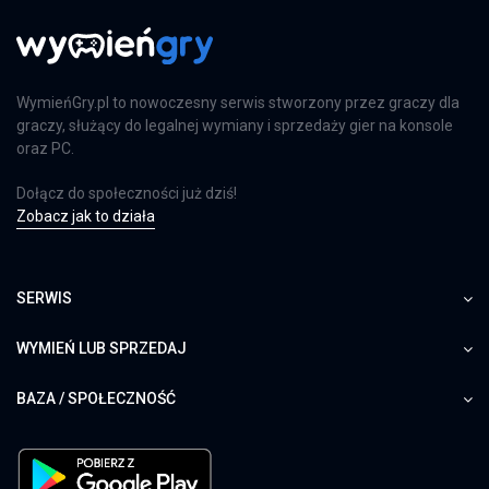
PS4
WymieńGry.pl to nowoczesny serwis stworzony przez graczy dla
Far Cry 6: Limited Edition
graczy, służący do legalnej wymiany i sprzedaży gier na konsole
PS4
oraz PC.
Dołącz do społeczności już dziś!
Zobacz jak to działa
Farming Simulator 25
PS5
SERWIS
WYMIEŃ LUB SPRZEDAJ
Farming Simulator 25
BAZA / SPOŁECZNOŚĆ
XSX