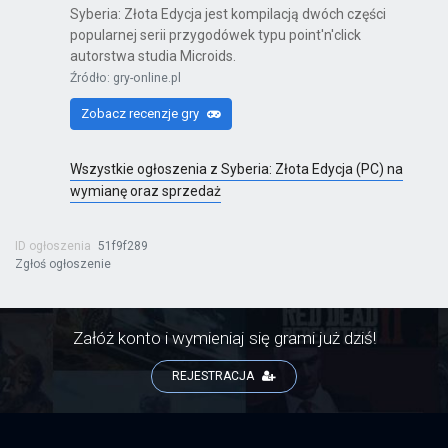
Syberia: Złota Edycja jest kompilacją dwóch części
popularnej serii przygodówek typu point'n'click
autorstwa studia Microids.
Kinect Sports Najlepsza Kolekcja
Źródło: gry-online.pl
X360
Zobacz recenzje gry
Wszystkie ogłoszenia z Syberia: Złota Edycja (PC) na
wymianę oraz sprzedaż
Far Cry 6: Yara Edition
PS4
ID ogłoszenia
51f9f289
Zgłoś ogłoszenie
Far Cry 6
Załóż konto i wymieniaj się grami już dziś!
PS4
REJESTRACJA
Far Cry 6: Ultimate Edition