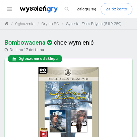
Menu
Zaloguj
się
Załóż konto
Ogłoszenia
Gry na PC
Syberia: Złota Edycja (51f9f289)
Bombowacena
chce wymienić
Dodano
17 dni temu
Ogłoszenie od sklepu