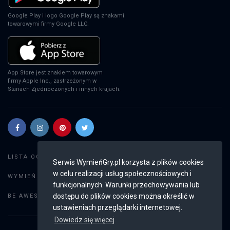
EA Sports FC 24
Google Play i logo Google Play są znakami
PS4
towarowymi firmy Google LLC.
EA Sports FC 24
App Store jest znakiem towarowym
firmy Apple Inc., zastrzeżonym w
XSX
Stanach Zjednoczonych i innych krajach.
EA Sports FC 24
PS5
Szukaj gier
LISTA OGŁOSZEŃ:
Serwis WymieńGry.pl korzysta z plików cookies
w celu realizacji usług społecznościowych i
Dodaj ogłoszenie
WYMIEŃ GRY:
funkcjonalnych. Warunki przechowywania lub
EA Sports FC 24
Weryfikacja konta
dostępu do plików cookies można określić w
BE AWESOME:
SWITCH
ustawieniach przeglądarki internetowej.
Dowiedz się więcej