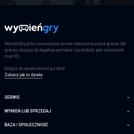
PS4
Far Cry 6: Limited Edition
PS4
WymieńGry.pl to nowoczesny serwis stworzony przez graczy dla
graczy, służący do legalnej wymiany i sprzedaży gier na konsole
oraz PC.
Farming Simulator 25
Dołącz do społeczności już dziś!
PS5
Zobacz jak to działa
SERWIS
Farming Simulator 25
XSX
WYMIEŃ LUB SPRZEDAJ
BAZA / SPOŁECZNOŚĆ