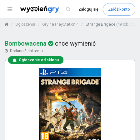
Menu
Zaloguj
się
Załóż konto
Ogłoszenia
Gry na PlayStation 4
Strange Brigade (491cb772)
Bombowacena
chce wymienić
Dodano
8 dni temu
Ogłoszenie od sklepu