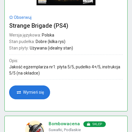
Obserwuj
Strange Brigade (PS4)
Wersja językowa:
Polska
Stan pudełka:
Dobre (kilka rys)
Stan płyty:
Używana (idealny stan)
Opis:
Jakość egzemplarza nr1: płyta 5/5, pudełko 4+/5, instrukcja
5/5 (na okładce)
Wymień się
Bombowacena
SKLEP
Suwałki, Podlaskie