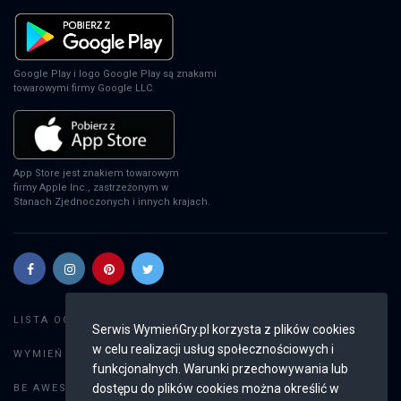
EA Sports FC 24
PS4
Google Play i logo Google Play są znakami
towarowymi firmy Google LLC.
EA Sports FC 24
XSX
App Store jest znakiem towarowym
firmy Apple Inc., zastrzeżonym w
Stanach Zjednoczonych i innych krajach.
EA Sports FC 24
PS5
EA Sports FC 24
Szukaj gier
LISTA OGŁOSZEŃ:
Serwis WymieńGry.pl korzysta z plików cookies
SWITCH
w celu realizacji usług społecznościowych i
Dodaj ogłoszenie
WYMIEŃ GRY:
funkcjonalnych. Warunki przechowywania lub
Weryfikacja konta
dostępu do plików cookies można określić w
BE AWESOME: