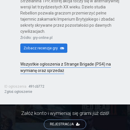
Strzelanina TPP, której akcja toczy się w alternatywnej
wersji lat trzydziestych XX wieku. Dzieło studia
Rebellion pozwala graczom przemierzyć pełne
Kinect Sports Najlepsza Kolekcja
tajemnic zakamarki Imperium Brytyjskiego i zbadać
sekrety skrywane przez pozostałości po dawnych
X360
cywilizacjach.
Źródło: gry-online.pl
Zobacz recenzje gry
Far Cry 6: Yara Edition
PS4
Wszystkie ogłoszenia z Strange Brigade (PS4) na
wymianę oraz sprzedaż
ID ogłoszenia
491cb772
Far Cry 6
Zgłoś ogłoszenie
PS4
Załóż konto i wymieniaj się grami już dziś!
Far Cry 6: Ultimate Edition
REJESTRACJA