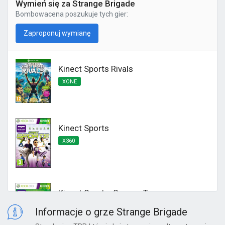
Wymień się za Strange Brigade
Bombowacena
poszukuje tych gier:
Zaproponuj wymianę
Kinect Sports Rivals
XONE
Kinect Sports
X360
Kinect Sports: Season Two
X360
Informacje o grze Strange Brigade