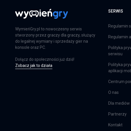
Far Cry 6: Limited Edition
SERWIS
PS4
Regulamin s
WymieńGry.pl to nowoczesny serwis
stworzony przez graczy dla graczy, służący
Regulamin ap
Farming Simulator 25
do legalnej wymiany i sprzedaży gier na
konsole oraz PC.
Polityka pry
PS5
serwisu
Dołącz do społeczności już dziś!
Polityka pry
Zobacz jak to działa
aplikacji mob
Farming Simulator 25
Centrum p
XSX
O nas
Dla mediów
EA Sports FC 24
Partnerzy
PS4
Kontakt