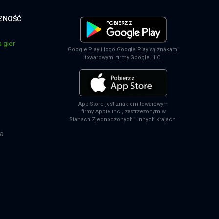
CZNOŚĆ
 gier
Google Play i logo Google Play są znakami
towarowymi firmy Google LLC.
App Store jest znakiem towarowym
firmy Apple Inc., zastrzeżonym w
Stanach Zjednoczonych i innych krajach.
na