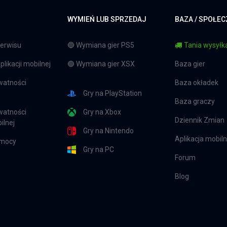
WYMIEŃ LUB SPRZEDAJ
BAZA / SPOŁE
erwisu
🔵 Wymiana gier PS5
Tania wysyłka
likacji mobilnej
🟢 Wymiana gier XSX
Baza gier
watności
Baza okładek
Gry na PlayStation
Baza graczy
watności
Gry na Xbox
Dziennik Zmian
ilnej
Gry na Nintendo
Aplikacja mobil
omocy
Gry na PC
Forum
Blog