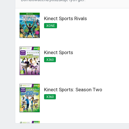
Kinect Sports Rivals
XONE
Kinect Sports
X360
Kinect Sports: Season Two
X360
Kinect Sports Najlepsza Kolekcja