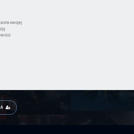
czoła swojej
żyj
ywróci
JA