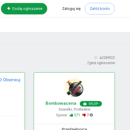
Zaloguj
się
Dodaj ogłoszenie
Załóż konto
ID
a2289f22
Zgłoś ogłoszenie
Obserwuj
Bombowacena
SKLEP
Suwałki, Podlaskie
Opinie:
571
7
Przedsiębiorca