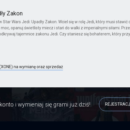
dły Zakon
w Star Wars Jedi: Upadły Zakon. Wciel się w rolę Jedi, który musi stawić 
moc, opanuj świetlisty miecz i stań do walki z imperialnymi siłami. Prze
 odkrywaj tajemnice zakonu Jedi. Czy staniesz się bohaterem, który prz
n (XONE) na wymianę oraz sprzedaż
konto i wymieniaj się grami już dziś!
REJESTRAC