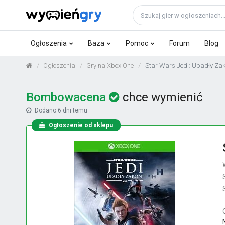
Ogłoszenia
Baza
Pomoc
Forum
Blog
Ogłoszenia
Gry na Xbox One
Star Wars Jedi: Upadły Zak
Bombowacena
chce wymienić
Dodano
6 dni temu
Ogłoszenie od sklepu