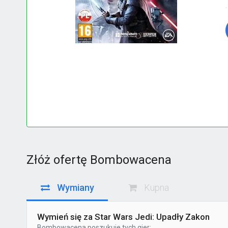
Złóż ofertę Bombowacena
Wymiany
Kupna
Wymień się za Star Wars Jedi: Upadły Zakon
Bombowacena
poszukuje tych gier: