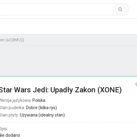
on (a2289f22)
Star Wars Jedi: Upadły Zakon (XONE)
Wersja językowa:
Polska
Stan pudełka:
Dobre (kilka rys)
Stan płyty:
Używana (idealny stan)
Opis:
Nie dodano