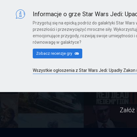
X360
Informacje o grze Star Wars Jedi: Upa
Przygotuj się na epicką podróż do galaktyki Star Wars 
przeszłości i przezwyciężyć mroczne siły. Wykorzystuj 
Far Cry 6: Yara Edition
emocjonujące przygody, rozwijaj swoje umiejętności i
równowagę w galaktyce?
PS4
Zobacz recenzje gry
Wszystkie ogłoszenia z Star Wars Jedi: Upadły Zako
Far Cry 6
PS4
Far Cry 6: Ultimate Edition
Załóż 
PS4