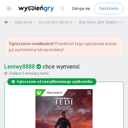
Menu
Zaloguj
się
Załóż konto
Ogłoszenia
Gry na Xbox Series X
Star Wars Jedi: Ocalały (0b3d
Ogłoszenie nieaktualne!
Przedmiot tego ogłoszenia został
już wymieniony lub sprzedany!
Leniwy8888
chce wymienić
Dodano
5 miesięcy temu
Ogłoszenie od zweryfikowanego użytkownika