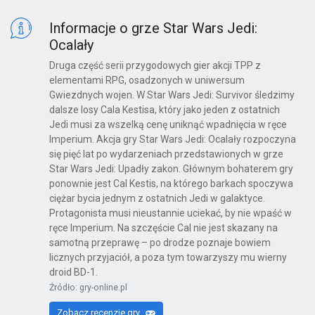
Informacje o grze Star Wars Jedi:
Ocalały
Druga część serii przygodowych gier akcji TPP z
elementami RPG, osadzonych w uniwersum
Gwiezdnych wojen. W Star Wars Jedi: Survivor śledzimy
dalsze losy Cala Kestisa, który jako jeden z ostatnich
Jedi musi za wszelką cenę uniknąć wpadnięcia w ręce
Imperium. Akcja gry Star Wars Jedi: Ocalały rozpoczyna
się pięć lat po wydarzeniach przedstawionych w grze
Star Wars Jedi: Upadły zakon. Głównym bohaterem gry
ponownie jest Cal Kestis, na którego barkach spoczywa
ciężar bycia jednym z ostatnich Jedi w galaktyce.
Protagonista musi nieustannie uciekać, by nie wpaść w
ręce Imperium. Na szczęście Cal nie jest skazany na
samotną przeprawę – po drodze poznaje bowiem
licznych przyjaciół, a poza tym towarzyszy mu wierny
droid BD-1.
Źródło: gry-online.pl
Zobacz recenzje gry