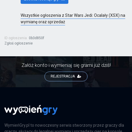
Wszystkie ogłoszenia z Star Wars Jedi: Ocalały (XSX) na
wymianę oraz sprzedaż
ID ogłoszenia
0b3d850f
Zgłoś ogłoszenie
Załóż konto i wymieniaj się grami już dziś!
REJESTRACJA
WymieńGry.pl to nowoczesny serwis stworzony przez graczy dla
graczy, służący do legalnej wymiany i sprzedaży gier na konsole