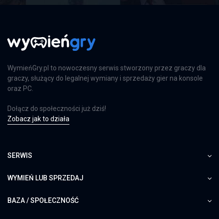
PS4
Far Cry 6: Limited Edition
PS4
WymieńGry.pl to nowoczesny serwis stworzony przez graczy dla
graczy, służący do legalnej wymiany i sprzedaży gier na konsole
oraz PC.
Dołącz do społeczności już dziś!
Farming Simulator 25
Zobacz jak to działa
PS5
SERWIS
Farming Simulator 25
WYMIEŃ LUB SPRZEDAJ
XSX
BAZA / SPOŁECZNOŚĆ