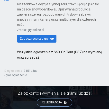
Kieszonkowa edycja słynnej serii, traktującej o jeździe
na desce snowboardowej. Opisywana produkcja
zawiera szereg rozbudowanych trybów zabawy,
Kinect Sports Najlepsza Kolekcja
między innymi karierę oraz multiplayer dla czterech
osób.
X360
Źródło: gry-online.pl
Zobacz recenzje gry
Far Cry 6: Yara Edition
Wszystkie ogłoszenia z SSX On Tour (PS2) na wymianę
PS4
oraz sprzedaż
ID ogłoszenia
9151d3ab
Zgłoś ogłoszenie
Far Cry 6
PS4
Załóż konto i wymieniaj się grami już dziś!
REJESTRACJA
Far Cry 6: Ultimate Edition