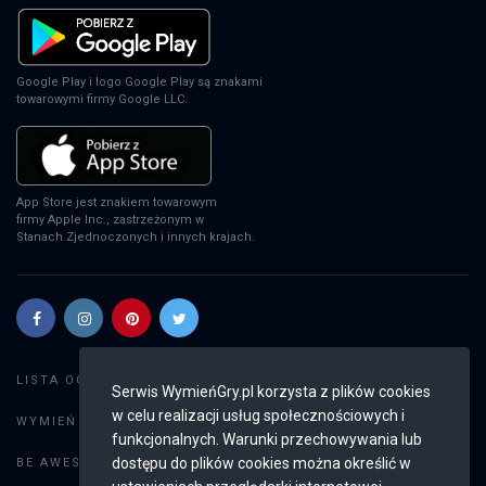
EA Sports FC 24
PS4
Google Play i logo Google Play są znakami
towarowymi firmy Google LLC.
EA Sports FC 24
XSX
App Store jest znakiem towarowym
firmy Apple Inc., zastrzeżonym w
Stanach Zjednoczonych i innych krajach.
EA Sports FC 24
PS5
Szukaj gier
LISTA OGŁOSZEŃ:
Serwis WymieńGry.pl korzysta z plików cookies
EA Sports FC 24
w celu realizacji usług społecznościowych i
Dodaj ogłoszenie
WYMIEŃ GRY:
SWITCH
funkcjonalnych. Warunki przechowywania lub
Weryfikacja konta
dostępu do plików cookies można określić w
BE AWESOME: