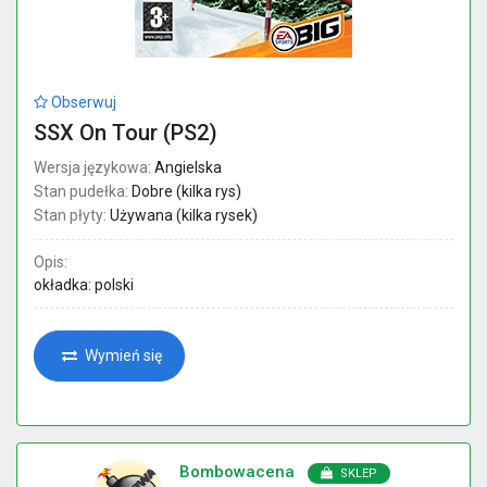
Obserwuj
SSX On Tour (PS2)
Wersja językowa:
Angielska
Stan pudełka:
Dobre (kilka rys)
Stan płyty:
Używana (kilka rysek)
Opis:
okładka: polski
Wymień się
Bombowacena
SKLEP