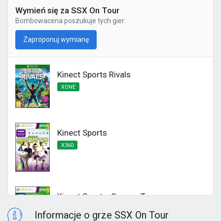
Wymień się za SSX On Tour
Bombowacena
poszukuje tych gier:
Zaproponuj wymianę
Kinect Sports Rivals
XONE
Kinect Sports
X360
Kinect Sports: Season Two
X360
Informacje o grze SSX On Tour