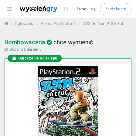
Menu
Zaloguj
się
Załóż konto
Ogłoszenia
Gry na PlayStation 2
SSX On Tour (9151d3ab)
Bombowacena
chce wymienić
Dodano
6 dni temu
Ogłoszenie od sklepu