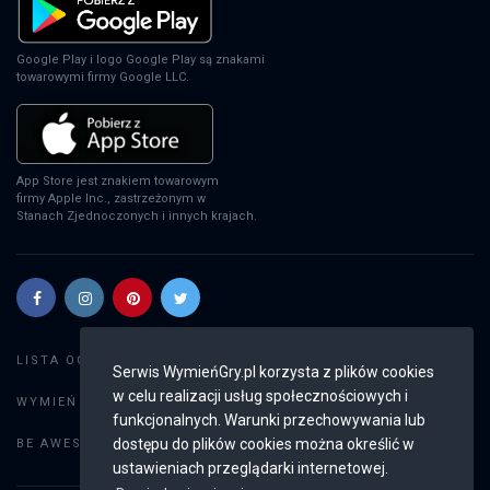
EA Sports FC 24
PS4
Google Play i logo Google Play są znakami
towarowymi firmy Google LLC.
EA Sports FC 24
XSX
App Store jest znakiem towarowym
firmy Apple Inc., zastrzeżonym w
Stanach Zjednoczonych i innych krajach.
EA Sports FC 24
PS5
Szukaj gier
LISTA OGŁOSZEŃ:
Serwis WymieńGry.pl korzysta z plików cookies
w celu realizacji usług społecznościowych i
Dodaj ogłoszenie
EA Sports FC 24
WYMIEŃ GRY:
funkcjonalnych. Warunki przechowywania lub
SWITCH
Weryfikacja konta
dostępu do plików cookies można określić w
BE AWESOME:
ustawieniach przeglądarki internetowej.