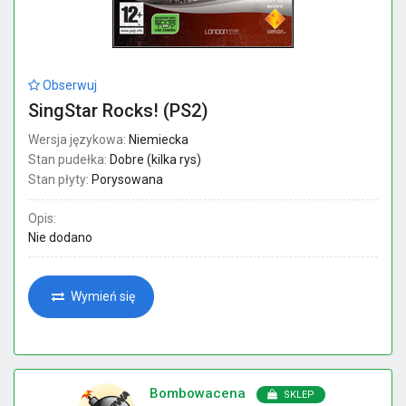
Obserwuj
SingStar Rocks! (PS2)
Wersja językowa:
Niemiecka
Stan pudełka:
Dobre (kilka rys)
Stan płyty:
Porysowana
Opis:
Nie dodano
Wymień się
Bombowacena
SKLEP