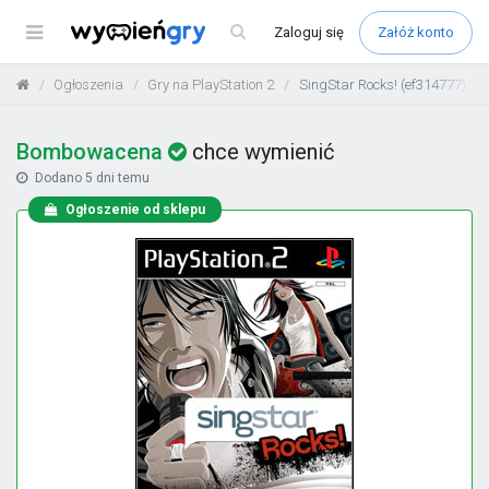
Menu
Zaloguj
się
Załóż konto
Ogłoszenia
Gry na PlayStation 2
SingStar Rocks! (ef314777)
Bombowacena
chce wymienić
Dodano
5 dni temu
Ogłoszenie od sklepu