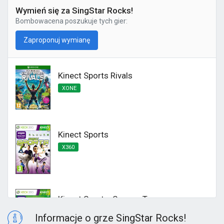
Wymień się za SingStar Rocks!
Bombowacena
poszukuje tych gier:
Zaproponuj wymianę
Kinect Sports Rivals
XONE
Kinect Sports
X360
Kinect Sports: Season Two
X360
Informacje o grze SingStar Rocks!