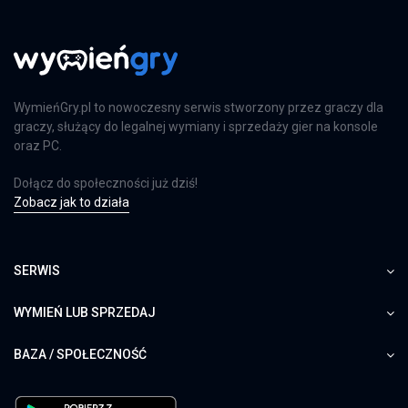
PS4
Far Cry 6: Limited Edition
WymieńGry.pl to nowoczesny serwis stworzony przez graczy dla
PS4
graczy, służący do legalnej wymiany i sprzedaży gier na konsole
oraz PC.
Dołącz do społeczności już dziś!
Zobacz jak to działa
Farming Simulator 25
PS5
SERWIS
WYMIEŃ LUB SPRZEDAJ
Farming Simulator 25
XSX
BAZA / SPOŁECZNOŚĆ