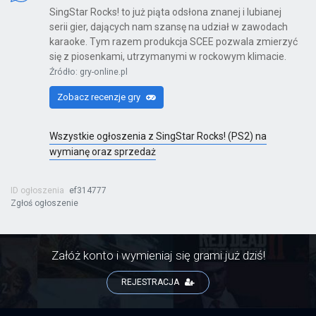
SingStar Rocks! to już piąta odsłona znanej i lubianej
serii gier, dających nam szansę na udział w zawodach
karaoke. Tym razem produkcja SCEE pozwala zmierzyć
Kinect Sports Najlepsza Kolekcja
się z piosenkami, utrzymanymi w rockowym klimacie.
Źródło: gry-online.pl
X360
Zobacz recenzje gry
Wszystkie ogłoszenia z SingStar Rocks! (PS2) na
Far Cry 6: Yara Edition
wymianę oraz sprzedaż
PS4
ID ogłoszenia
ef314777
Zgłoś ogłoszenie
Far Cry 6
PS4
Załóż konto i wymieniaj się grami już dziś!
REJESTRACJA
Far Cry 6: Ultimate Edition