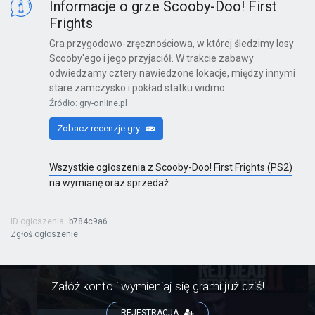
Informacje o grze Scooby-Doo! First
Frights
Gra przygodowo-zręcznościowa, w której śledzimy losy
Scooby'ego i jego przyjaciół. W trakcie zabawy
Kinect Sports Najlepsza Kolekcja
odwiedzamy cztery nawiedzone lokacje, między innymi
stare zamczysko i pokład statku widmo.
X360
Źródło: gry-online.pl
Zobacz recenzje gry
Far Cry 6: Yara Edition
Wszystkie ogłoszenia z Scooby-Doo! First Frights (PS2)
PS4
na wymianę oraz sprzedaż
ID ogłoszenia
b784c9a6
Zgłoś ogłoszenie
Far Cry 6
PS4
Załóż konto i wymieniaj się grami już dziś!
REJESTRACJA