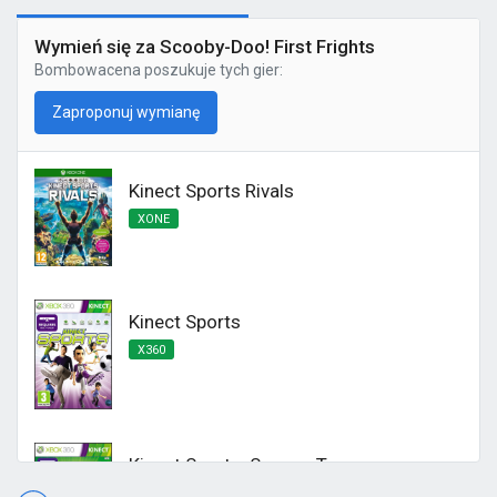
Wymień się za Scooby-Doo! First Frights
Bombowacena
poszukuje tych gier:
Zaproponuj wymianę
Kinect Sports Rivals
XONE
Kinect Sports
X360
Kinect Sports: Season Two
X360