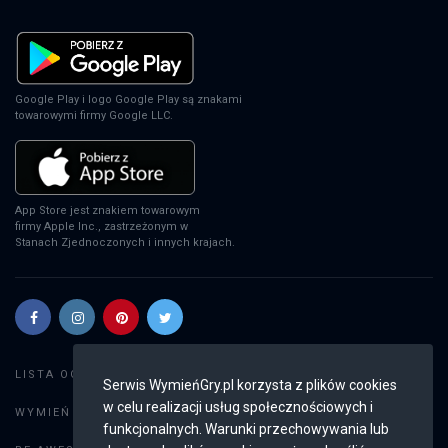
EA Sports FC 24
PS4
Google Play i logo Google Play są znakami
towarowymi firmy Google LLC.
EA Sports FC 24
XSX
App Store jest znakiem towarowym
firmy Apple Inc., zastrzeżonym w
Stanach Zjednoczonych i innych krajach.
EA Sports FC 24
PS5
Szukaj gier
LISTA OGŁOSZEŃ:
Serwis WymieńGry.pl korzysta z plików cookies
EA Sports FC 24
w celu realizacji usług społecznościowych i
Dodaj ogłoszenie
WYMIEŃ GRY:
SWITCH
funkcjonalnych. Warunki przechowywania lub