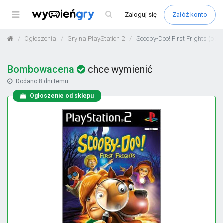
Menu
Zaloguj
się
Załóż konto
Ogłoszenia
Gry na PlayStation 2
Scooby-Doo! First Frights (b78
Bombowacena
chce wymienić
Dodano
8 dni temu
Ogłoszenie od sklepu