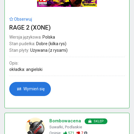
Obserwuj
RAGE 2 (XONE)
Wersja językowa:
Polska
Stan pudełka:
Dobre (kilka rys)
Stan płyty:
Używana (z rysami)
Opis:
okładka: angielski
Wymień się
Bombowacena
SKLEP
Suwałki, Podlaskie
Opinie:
571
7