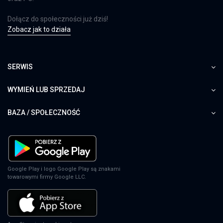
PS4
Dołącz do społeczności już dziś!
Zobacz jak to działa
EA Sports FC 24
XSX
SERWIS
WYMIEŃ LUB SPRZEDAJ
EA Sports FC 24
BAZA / SPOŁECZNOŚĆ
PS5
EA Sports FC 24
Google Play i logo Google Play są znakami
towarowymi firmy Google LLC.
SWITCH