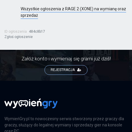
Wszystkie ogłoszenia z RAGE 2 (XONE) na wymianę oraz
sprzedaż
Far Cry 6: Limited Edition
ID ogłoszenia
484c8b17
PS4
Zgłoś ogłoszenie
Farming Simulator 25
Załóż konto i wymieniaj się grami już dziś!
PS5
REJESTRACJA
Farming Simulator 25
XSX
WymieńGry.pl to nowoczesny serwis stworzony przez graczy dla
graczy, służący do legalnej wymiany i sprzedaży gier na konsole
EA Sports FC 24
oraz PC.