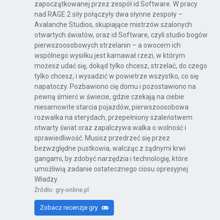
zapoczątkowanej przez zespół id Software. W pracy
nad RAGE 2 siły połączyły dwa słynne zespoły –
Kinect Sports Najlepsza Kolekcja
Avalanche Studios, skupiające mistrzów szalonych
otwartych światów, oraz id Software, czyli studio bogów
X360
pierwszoosobowych strzelanin – a owocem ich
wspólnego wysiłku jest karnawał rzezi, w którym
możesz udać się, dokąd tylko chcesz, strzelać, do czego
tylko chcesz, i wysadzić w powietrze wszystko, co się
Far Cry 6: Yara Edition
napatoczy. Pozbawiono cię domu i pozostawiono na
pewną śmierć w świecie, gdzie czekają na ciebie
PS4
niesamowite starcia pojazdów, pierwszoosobowa
rozwałka na sterydach, przepełniony szaleństwem
otwarty świat oraz zapalczywa walka o wolność i
sprawiedliwość. Musisz przedrzeć się przez
Far Cry 6
bezwzględne pustkowia, walcząc z żądnymi krwi
PS4
gangami, by zdobyć narzędzia i technologię, które
umożliwią zadanie ostatecznego ciosu opresyjnej
Władzy.
Źródło: gry-online.pl
Far Cry 6: Ultimate Edition
Zobacz recenzje gry
PS4