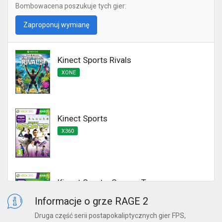
Bombowacena
poszukuje tych gier:
Zaproponuj wymianę
Kinect Sports Rivals
XONE
Kinect Sports
X360
Kinect Sports: Season Two
X360
Informacje o grze RAGE 2
Druga część serii postapokaliptycznych gier FPS,