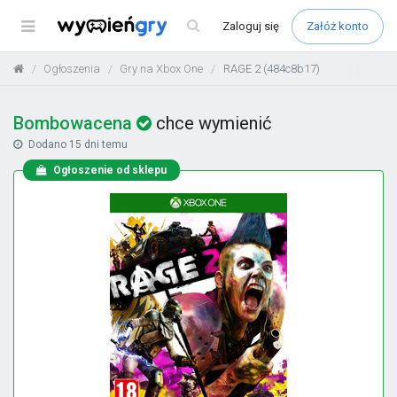
Menu
Zaloguj
się
Załóż konto
Ogłoszenia
Gry na Xbox One
RAGE 2 (484c8b17)
Bombowacena
chce wymienić
Dodano
15 dni temu
Ogłoszenie od sklepu