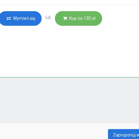
lub
Wymień się
Kup za 130 zł
Zaproponuj 