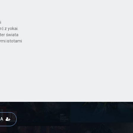
i
ć z yokai.
ter świata
ymi istotami
JA