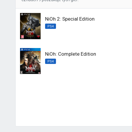
NiOh 2: Special Edition
PS4
NiOh: Complete Edition
PS4