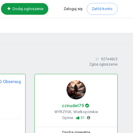
Zaloguj
się
Dodaj ogłoszenie
Załóż konto
ID
927e4dc2
Zgłoś ogłoszenie
Obserwuj
cznudel79
WYRZYSK, Wielkopolskie
Opinie:
51
Osoba prywatna