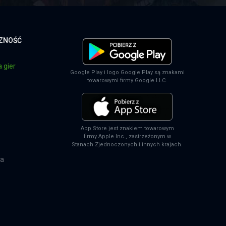
CZNOŚĆ
 gier
Google Play i logo Google Play są znakami
towarowymi firmy Google LLC.
App Store jest znakiem towarowym
firmy Apple Inc., zastrzeżonym w
Stanach Zjednoczonych i innych krajach.
na