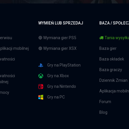
WYMIEŃ LUB SPRZEDAJ
BAZA / SPOŁE
erwisu
🔵 Wymiana gier PS5
Tania wysyłka
likacji mobilnej
🟢 Wymiana gier XSX
Baza gier
watności
Baza okładek
Gry na PlayStation
Baza graczy
watności
Gry na Xbox
Dziennik Zmian
ilnej
Gry na Nintendo
Aplikacja mobil
omocy
Gry na PC
Forum
Blog