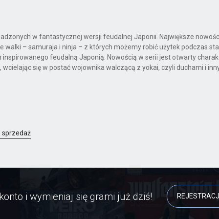
 osadzonych w fantastycznej wersji feudalnej Japonii. Największe nowośc
 walki – samuraja i ninja – z których możemy robić użytek podczas star
inspirowanego feudalną Japonią. Nowością w serii jest otwarty charak
wcielając się w postać wojownika walczącą z yokai, czyli duchami i inn
z sprzedaż
konto i wymieniaj się grami już dziś!
REJESTRAC