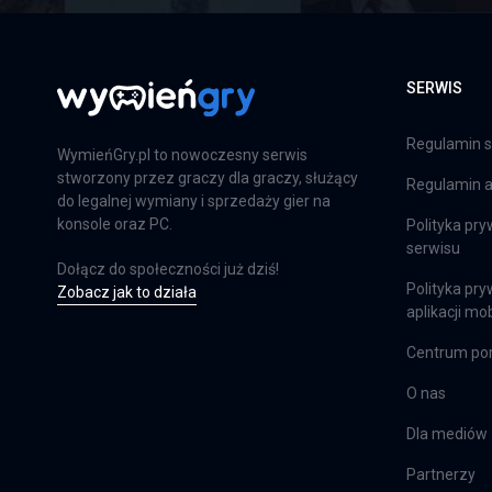
SERWIS
Regulamin s
WymieńGry.pl to nowoczesny serwis
stworzony przez graczy dla graczy, służący
Regulamin ap
do legalnej wymiany i sprzedaży gier na
konsole oraz PC.
Polityka pry
serwisu
Dołącz do społeczności już dziś!
Polityka pry
Zobacz jak to działa
aplikacji mob
Centrum p
O nas
Dla mediów
Partnerzy