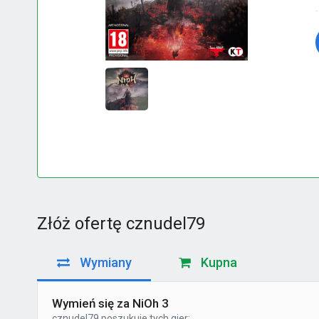
Złóż ofertę cznudel79
Wymiany
Kupna
Wymień się za NiOh 3
cznudel79
poszukuje tych gier: