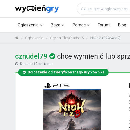
Ogłoszenia
Baza
Pomoc
Forum
Blog
Ogłoszenia
Gry na PlayStation 5
NiOh 3 (927e4dc2)
cznudel79
chce wymienić lub sprz
Dodano
10 dni temu
Ogłoszenie od zweryfikowanego użytkownika