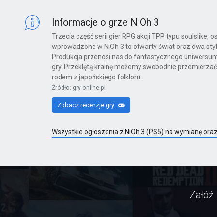
Informacje o grze NiOh 3
Trzecia część serii gier RPG akcji TPP typu soulslike,
wprowadzone w NiOh 3 to otwarty świat oraz dwa style
Produkcja przenosi nas do fantastycznego uniwersum 
gry. Przeklętą krainę możemy swobodnie przemierzać, 
rodem z japońskiego folkloru.
Źródło: gry-online.pl
Zobacz recenzje gry
Wszystkie ogłoszenia z NiOh 3 (PS5) na wymianę ora
Załóż 