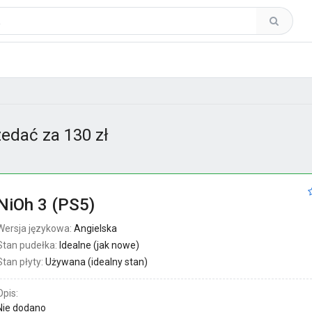
edać za 130 zł
NiOh 3 (PS5)
Wersja językowa:
Angielska
Stan pudełka:
Idealne (jak nowe)
Stan płyty:
Używana (idealny stan)
Opis:
Nie dodano