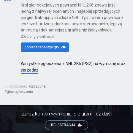
Król gier hokejowych powraca! NHL 2K6 znowu jest
jedną z najwyżej ocenianych i najlepiej sprzedających
się gier traktujących o lidze NHL. Tym razem powraca z
Kinect Sports Najlepsza Kolekcja
jeszcze bardziej udoskonalonym sterowaniem, lepszą
animacją i dokładniejszą grafiką niż kiedykolwiek.
X360
Źródło: gry-online.pl
Zobacz recenzje gry
Far Cry 6: Yara Edition
Wszystkie ogłoszenia z NHL 2K6 (PS2) na wymianę oraz
PS4
sprzedaż
ID ogłoszenia
62d2c64a
Zgłoś ogłoszenie
Far Cry 6
PS4
Załóż konto i wymieniaj się grami już dziś!
REJESTRACJA
Far Cry 6: Ultimate Edition