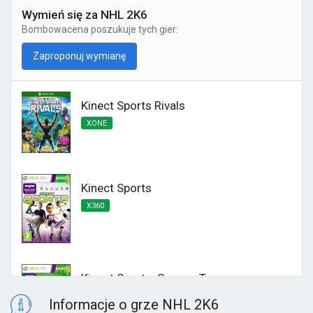
Wymień się za NHL 2K6
Bombowacena
poszukuje tych gier:
Zaproponuj wymianę
Kinect Sports Rivals
XONE
Kinect Sports
X360
Kinect Sports: Season Two
X360
Informacje o grze NHL 2K6