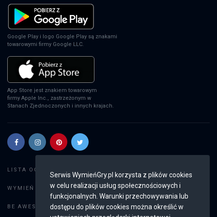
EA Sports FC 24
PS4
Google Play i logo Google Play są znakami
towarowymi firmy Google LLC.
EA Sports FC 24
XSX
App Store jest znakiem towarowym
firmy Apple Inc., zastrzeżonym w
Stanach Zjednoczonych i innych krajach.
EA Sports FC 24
PS5
Szukaj gier
LISTA OGŁOSZEŃ:
Serwis WymieńGry.pl korzysta z plików cookies
EA Sports FC 24
w celu realizacji usług społecznościowych i
Dodaj ogłoszenie
WYMIEŃ GRY:
SWITCH
funkcjonalnych. Warunki przechowywania lub
Weryfikacja konta
dostępu do plików cookies można określić w
BE AWESOME: