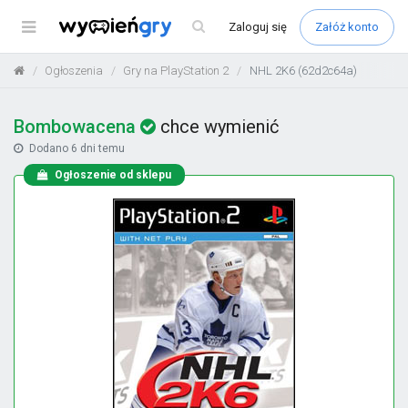
Menu
Zaloguj
się
Załóż konto
Ogłoszenia
Gry na PlayStation 2
NHL 2K6 (62d2c64a)
Bombowacena
chce wymienić
Dodano
6 dni temu
Ogłoszenie od sklepu