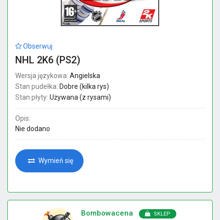
Obserwuj
NHL 2K6 (PS2)
Wersja językowa:
Angielska
Stan pudełka:
Dobre (kilka rys)
Stan płyty:
Używana (z rysami)
Opis:
Nie dodano
Wymień się
Bombowacena
SKLEP