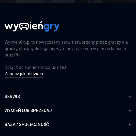
PS4
Far Cry 6: Limited Edition
PS4
WymieńGry.pl to nowoczesny serwis stworzony przez graczy dla
graczy, służący do legalnej wymiany i sprzedaży gier na konsole
oraz PC.
Dołącz do społeczności już dziś!
Farming Simulator 25
Zobacz jak to działa
PS5
SERWIS
Farming Simulator 25
WYMIEŃ LUB SPRZEDAJ
XSX
BAZA / SPOŁECZNOŚĆ