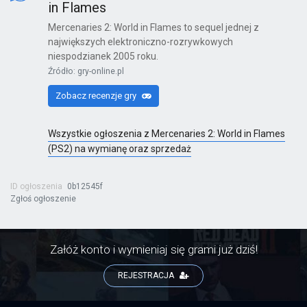
in Flames
Mercenaries 2: World in Flames to sequel jednej z
największych elektroniczno-rozrywkowych
Kinect Sports Najlepsza Kolekcja
niespodzianek 2005 roku.
X360
Źródło: gry-online.pl
Zobacz recenzje gry
Wszystkie ogłoszenia z Mercenaries 2: World in Flames
Far Cry 6: Yara Edition
(PS2) na wymianę oraz sprzedaż
PS4
ID ogłoszenia
0b12545f
Zgłoś ogłoszenie
Far Cry 6
PS4
Załóż konto i wymieniaj się grami już dziś!
REJESTRACJA
Far Cry 6: Ultimate Edition