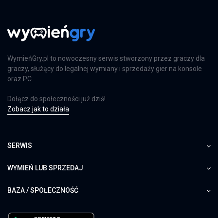
PS4
Far Cry 6: Limited Edition
WymieńGry.pl to nowoczesny serwis stworzony przez graczy dla
PS4
graczy, służący do legalnej wymiany i sprzedaży gier na konsole
oraz PC.
Dołącz do społeczności już dziś!
Zobacz jak to działa
Farming Simulator 25
PS5
SERWIS
WYMIEŃ LUB SPRZEDAJ
Farming Simulator 25
XSX
BAZA / SPOŁECZNOŚĆ