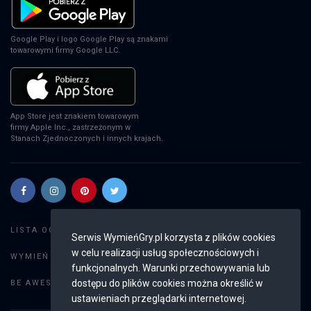
EA Sports FC 24
PS4
Google Play i logo Google Play są znakami
towarowymi firmy Google LLC.
EA Sports FC 24
XSX
App Store jest znakiem towarowym
firmy Apple Inc., zastrzeżonym w
Stanach Zjednoczonych i innych krajach.
EA Sports FC 24
PS5
Szukaj gier
LISTA OGŁOSZEŃ:
Serwis WymieńGry.pl korzysta z plików cookies
w celu realizacji usług społecznościowych i
EA Sports FC 24
Dodaj ogłoszenie
WYMIEŃ GRY:
funkcjonalnych. Warunki przechowywania lub
SWITCH
Weryfikacja konta
dostępu do plików cookies można określić w
BE AWESOME:
ustawieniach przeglądarki internetowej.