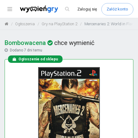
Menu
Zaloguj
się
Załóż konto
Ogłoszenia
Gry na PlayStation 2
Mercenaries 2: World in Flame
Bombowacena
chce wymienić
Dodano
7 dni temu
Ogłoszenie od sklepu