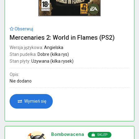
Obserwuj
Mercenaries 2: World in Flames (PS2)
Wersja językowa:
Angielska
Stan pudełka:
Dobre (kilka rys)
Stan płyty:
Używana (kilka rysek)
Opis:
Nie dodano
Wymień się
Bombowacena
SKLEP