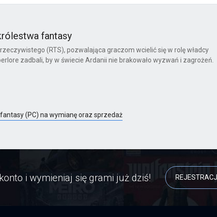
królestwa fantasy
rzeczywistego (RTS), pozwalająca graczom wcielić się w rolę władcy
rlore zadbali, by w świecie Ardanii nie brakowało wyzwań i zagrożeń.
 fantasy (PC) na wymianę oraz sprzedaż
konto i wymieniaj się grami już dziś!
REJESTRAC