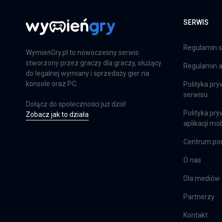
SERWIS
Far Cry 6: Limited Edition
PS4
Regulamin s
WymieńGry.pl to nowoczesny serwis
stworzony przez graczy dla graczy, służący
Regulamin ap
do legalnej wymiany i sprzedaży gier na
Farming Simulator 25
konsole oraz PC.
Polityka pry
serwisu
PS5
Dołącz do społeczności już dziś!
Polityka pry
Zobacz jak to działa
aplikacji mob
Centrum p
Farming Simulator 25
XSX
O nas
Dla mediów
Partnerzy
EA Sports FC 24
PS4
Kontakt