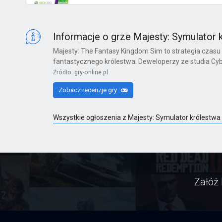
Kinect Sports Najlepsza Kolekcja
X360
Informacje o grze Majesty: Symulator 
Majesty: The Fantasy Kingdom Sim to strategia czasu 
fantastycznego królestwa. Deweloperzy ze studia Cybe
Far Cry 6: Yara Edition
Źródło: gry-online.pl
PS4
Zobacz recenzje gry
Wszystkie ogłoszenia z Majesty: Symulator królestwa
Far Cry 6
PS4
Załóż 
Far Cry 6: Ultimate Edition
PS4