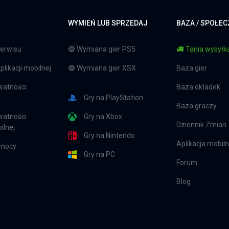
WYMIEŃ LUB SPRZEDAJ
BAZA / SPOŁE
erwisu
🔵 Wymiana gier PS5
Tania wysyłka
likacji mobilnej
🟢 Wymiana gier XSX
Baza gier
watności
Baza okładek
Gry na PlayStation
Baza graczy
watności
Gry na Xbox
Dziennik Zmian
ilnej
Gry na Nintendo
Aplikacja mobil
omocy
Gry na PC
Forum
Blog