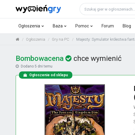
Ogłoszenia
Baza
Pomoc
Forum
Blog
Ogłoszenia
Gry na PC
Majesty: Symulator królestwa fan
Bombowacena
chce wymienić
Dodano
5 dni temu
Ogłoszenie od sklepu