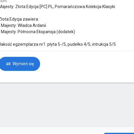
Opis:
Majesty: Złota Edycja [PC] PL, Pomarańczowa Kolekcja Klasyki
Złota Edycja zawiera:
- Majesty: Władca Ardanii
- Majesty: Północna Ekspansja (dodatek)
Jakość egzemplarza nr1: płyta 5-/5, pudełko 4/5, intrukcja 5/5
Wymień się