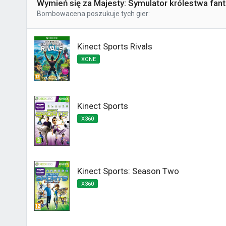
Wymień się za Majesty: Symulator królestwa fan
Bombowacena
poszukuje tych gier:
Kinect Sports Rivals
XONE
Kinect Sports
X360
Kinect Sports: Season Two
X360