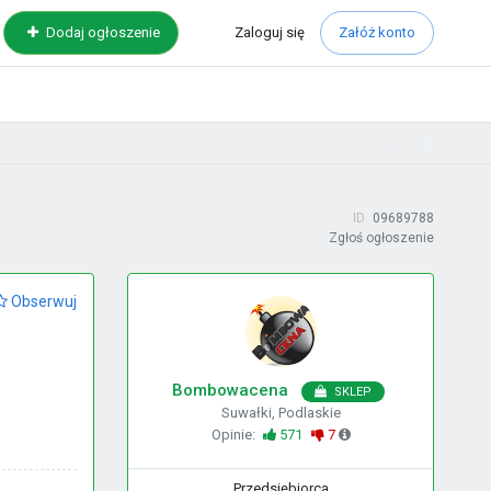
Zaloguj
się
Dodaj ogłoszenie
Załóż konto
ID
09689788
Zgłoś ogłoszenie
Obserwuj
Bombowacena
SKLEP
Suwałki, Podlaskie
Opinie:
571
7
Przedsiębiorca