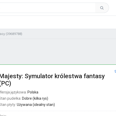
tasy (09689788)
Majesty: Symulator królestwa fantasy
(PC)
Wersja językowa:
Polska
Stan pudełka:
Dobre (kilka rys)
Stan płyty:
Używana (idealny stan)