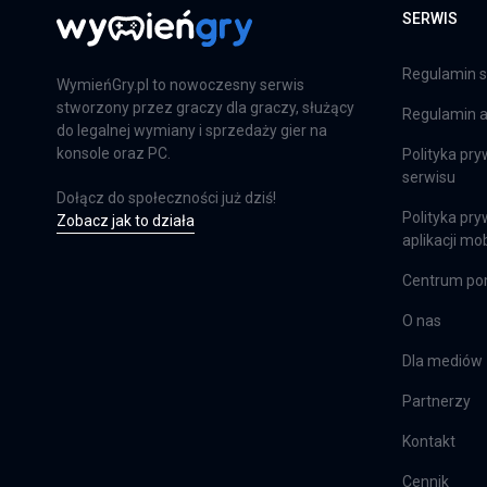
SERWIS
Far Cry 6: Limited Edition
PS4
Regulamin s
WymieńGry.pl to nowoczesny serwis
stworzony przez graczy dla graczy, służący
Regulamin ap
do legalnej wymiany i sprzedaży gier na
Farming Simulator 25
konsole oraz PC.
Polityka pry
serwisu
PS5
Dołącz do społeczności już dziś!
Polityka pry
Zobacz jak to działa
aplikacji mob
Centrum p
Farming Simulator 25
XSX
O nas
Dla mediów
Partnerzy
EA Sports FC 24
PS4
Kontakt
Cennik