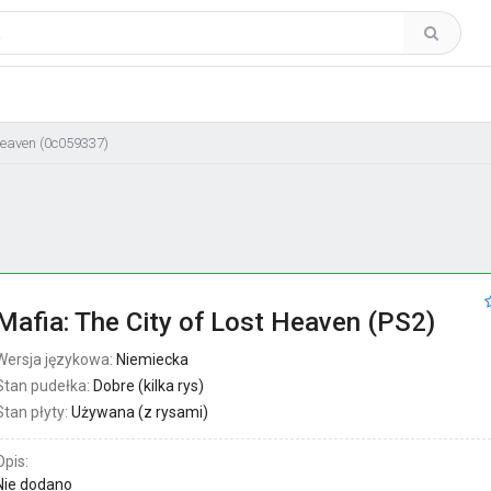
 Heaven (0c059337)
Mafia: The City of Lost Heaven (PS2)
Wersja językowa:
Niemiecka
Stan pudełka:
Dobre (kilka rys)
Stan płyty:
Używana (z rysami)
Opis:
Nie dodano