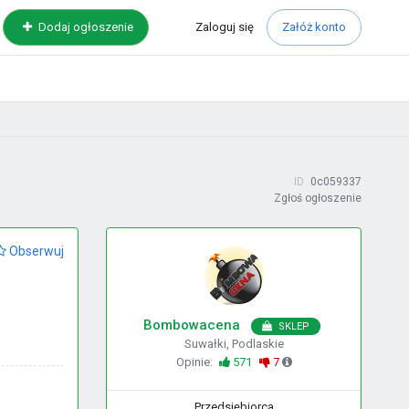
Zaloguj
się
Dodaj ogłoszenie
Załóż konto
ID
0c059337
Zgłoś ogłoszenie
Obserwuj
Bombowacena
SKLEP
Suwałki, Podlaskie
Opinie:
571
7
Przedsiębiorca