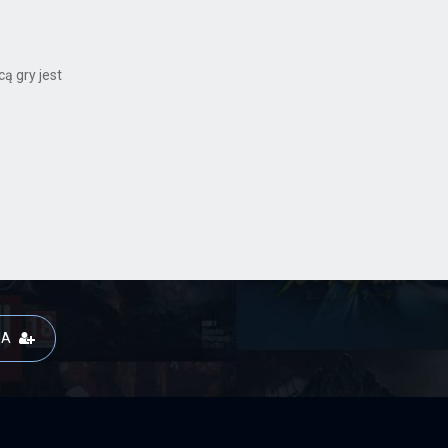
ą gry jest
JA