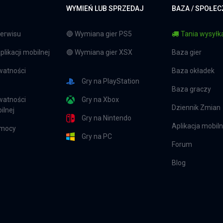
WYMIEŃ LUB SPRZEDAJ
BAZA / SPOŁE
erwisu
🔵 Wymiana gier PS5
Tania wysyłka
likacji mobilnej
🟢 Wymiana gier XSX
Baza gier
watności
Baza okładek
Gry na PlayStation
Baza graczy
watności
Gry na Xbox
Dziennik Zmian
ilnej
Gry na Nintendo
Aplikacja mobil
omocy
Gry na PC
Forum
Blog