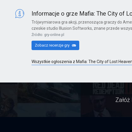
X360
Informacje o grze Mafia: The City of 
Trójwymiarowa gra akcji, przenosząca graczy do Amery
czeskie studio Illusion Softworks, znane przede wszy
Far Cry 6: Yara Edition
Źródło: gry-online.pl
PS4
Zobacz recenzje gry
Wszystkie ogłoszenia z Mafia: The City of Lost Heav
Far Cry 6
PS4
Załóż 
Far Cry 6: Ultimate Edition
PS4