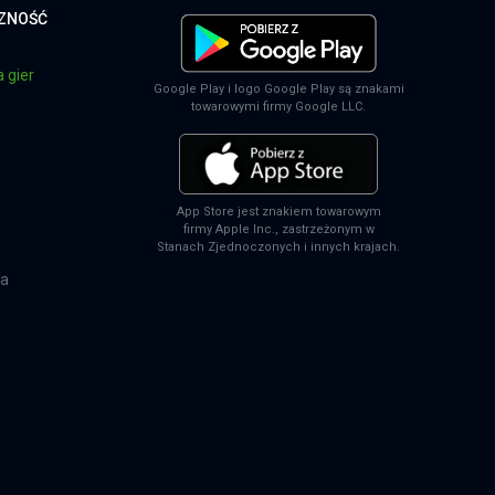
CZNOŚĆ
 gier
Google Play i logo Google Play są znakami
towarowymi firmy Google LLC.
App Store jest znakiem towarowym
firmy Apple Inc., zastrzeżonym w
Stanach Zjednoczonych i innych krajach.
na