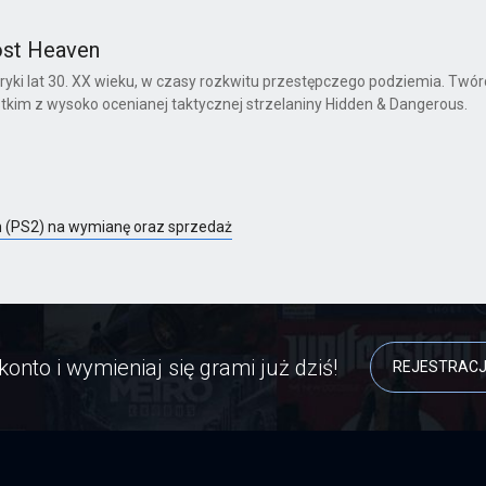
Lost Heaven
ki lat 30. XX wieku, w czasy rozkwitu przestępczego podziemia. Twórc
stkim z wysoko ocenianej taktycznej strzelaniny Hidden & Dangerous.
en (PS2) na wymianę oraz sprzedaż
konto i wymieniaj się grami już dziś!
REJESTRAC