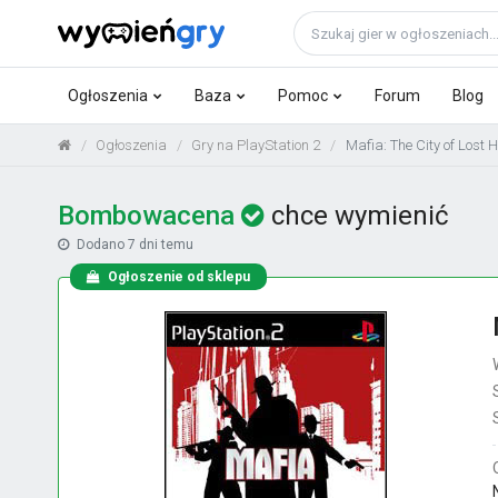
Ogłoszenia
Baza
Pomoc
Forum
Blog
Ogłoszenia
Gry na PlayStation 2
Mafia: The City of Lost
Bombowacena
chce wymienić
Dodano
7 dni temu
Ogłoszenie od sklepu