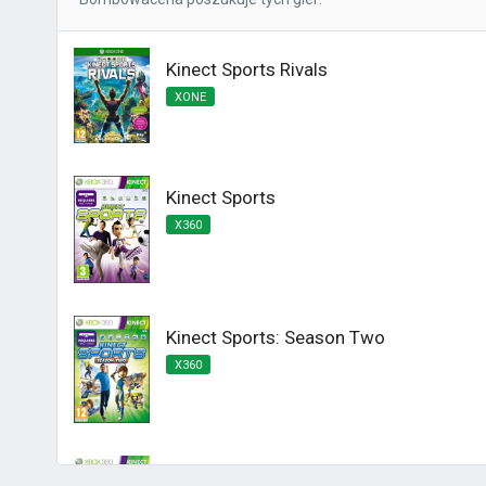
Kinect Sports Rivals
XONE
Kinect Sports
X360
Kinect Sports: Season Two
X360
Kinect Sports Najlepsza Kolekcja