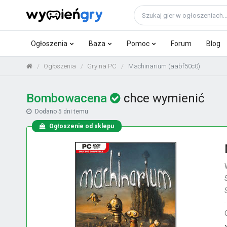
Ogłoszenia
Baza
Pomoc
Forum
Blog
Ogłoszenia
Gry na PC
Machinarium (aabf50c0)
Bombowacena
chce wymienić
Dodano
5 dni temu
Ogłoszenie od sklepu