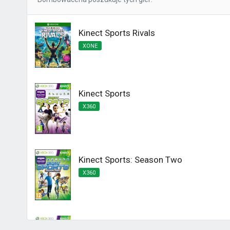
Kinect Sports Rivals
XONE
Kinect Sports
X360
Kinect Sports: Season Two
X360
Kinect Sports Najlepsza Kolekcja