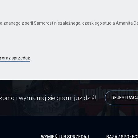
znanego z serii Samorost niezależnego, czeskiego studia Amanita De
ę oraz sprzedaż
konto i wymieniaj się grami już dziś!
REJESTRAC
WYMIEŃ LUB SPRZEDAJ
BAZA / SPOŁE