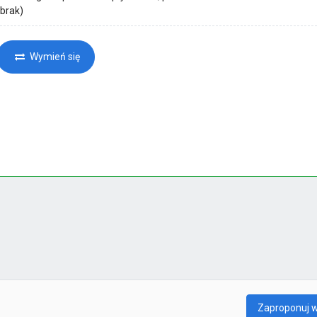
(brak)
Wymień się
Zaproponuj 