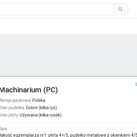
Machinarium (PC)
Wersja językowa:
Polska
Stan pudełka:
Dobre (kilka rys)
Stan płyty:
Używana (kilka rysek)
Opis:
Jakość egzemplarza nr1: płyta 4+/5, pudełko metalowe z okienkiem 4/5,