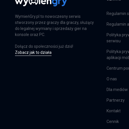
Far Cry 6: Limited Edition
Regulamin s
PS4
WymieńGry.pl to nowoczesny serwis
stworzony przez graczy dla graczy, służący
Regulamin ap
do legalnej wymiany i sprzedaży gier na
konsole oraz PC.
Polityka pry
Farming Simulator 25
serwisu
Dołącz do społeczności już dziś!
PS5
Polityka pry
Zobacz jak to działa
aplikacji mob
Centrum p
Farming Simulator 25
O nas
XSX
Dla mediów
Partnerzy
EA Sports FC 24
Kontakt
PS4
Cennik