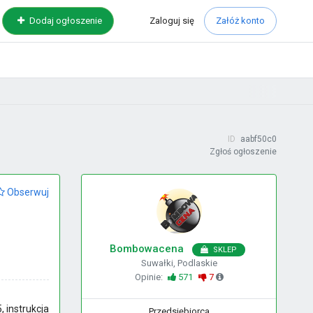
Zaloguj
się
Dodaj ogłoszenie
Załóż konto
ID
aabf50c0
Zgłoś ogłoszenie
Obserwuj
Bombowacena
SKLEP
Suwałki, Podlaskie
Opinie:
571
7
 instrukcja
Przedsiębiorca