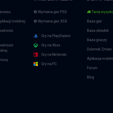
erwisu
🔵 Wymiana gier PS5
Tania wysyłka
likacji mobilnej
🟢 Wymiana gier XSX
Baza gier
watności
Baza okładek
Gry na PlayStation
Baza graczy
watności
Gry na Xbox
Dziennik Zmian
ilnej
Gry na Nintendo
Aplikacja mobil
omocy
Gry na PC
Forum
Blog