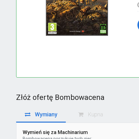
Złóż ofertę Bombowacena
Wymiany
Kupna
Wymień się za Machinarium
Bombowacena
poszukuje tych gier: