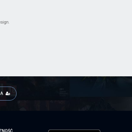
sign.
JA
CZNOŚĆ