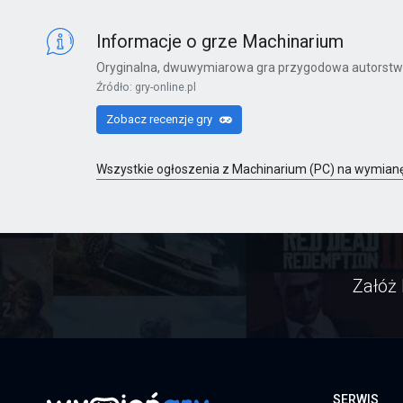
X360
Informacje o grze Machinarium
Oryginalna, dwuwymiarowa gra przygodowa autorstwa 
Źródło: gry-online.pl
Far Cry 6: Yara Edition
Zobacz recenzje gry
PS4
Wszystkie ogłoszenia z Machinarium (PC) na wymian
Far Cry 6
PS4
Załóż 
Far Cry 6: Ultimate Edition
PS4
SERWIS