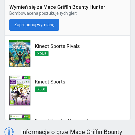
Wymień się za Mace Griffin Bounty Hunter
Bombowacena
poszukuje tych gier:
Zaproponuj wymianę
Kinect Sports Rivals
XONE
Kinect Sports
X360
Kinect Sports: Season Two
X360
Informacje o grze Mace Griffin Bounty