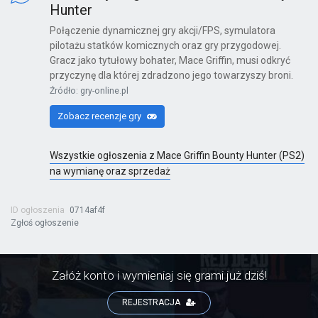
Hunter
Połączenie dynamicznej gry akcji/FPS, symulatora
pilotażu statków komicznych oraz gry przygodowej.
Kinect Sports Najlepsza Kolekcja
Gracz jako tytułowy bohater, Mace Griffin, musi odkryć
przyczynę dla której zdradzono jego towarzyszy broni.
X360
Źródło: gry-online.pl
Zobacz recenzje gry
Far Cry 6: Yara Edition
Wszystkie ogłoszenia z Mace Griffin Bounty Hunter (PS2)
PS4
na wymianę oraz sprzedaż
ID ogłoszenia
0714af4f
Zgłoś ogłoszenie
Far Cry 6
PS4
Załóż konto i wymieniaj się grami już dziś!
REJESTRACJA
Far Cry 6: Ultimate Edition