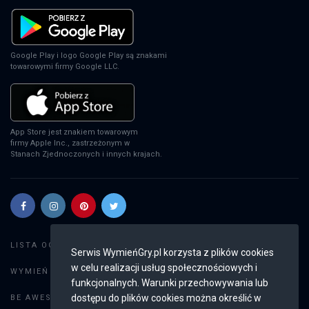
EA Sports FC 24
PS4
Google Play i logo Google Play są znakami
towarowymi firmy Google LLC.
EA Sports FC 24
XSX
App Store jest znakiem towarowym
firmy Apple Inc., zastrzeżonym w
Stanach Zjednoczonych i innych krajach.
EA Sports FC 24
PS5
Szukaj gier
LISTA OGŁOSZEŃ:
Serwis WymieńGry.pl korzysta z plików cookies
EA Sports FC 24
w celu realizacji usług społecznościowych i
Dodaj ogłoszenie
WYMIEŃ GRY:
SWITCH
funkcjonalnych. Warunki przechowywania lub
Weryfikacja konta
dostępu do plików cookies można określić w
BE AWESOME: