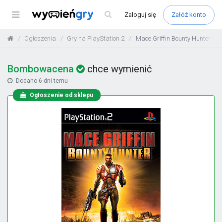
Menu
Zaloguj
się
Załóż konto
Ogłoszenia
Gry na PlayStation 2
Mace Griffin Bounty Hunter (07
Bombowacena
chce wymienić
Dodano
6 dni temu
Ogłoszenie od sklepu