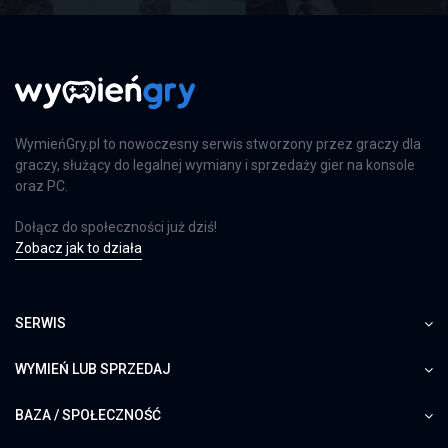
PS4
Far Cry 6: Limited Edition
PS4
WymieńGry.pl to nowoczesny serwis stworzony przez graczy dla
graczy, służący do legalnej wymiany i sprzedaży gier na konsole
oraz PC.
Dołącz do społeczności już dziś!
Farming Simulator 25
Zobacz jak to działa
PS5
SERWIS
Farming Simulator 25
WYMIEŃ LUB SPRZEDAJ
XSX
BAZA / SPOŁECZNOŚĆ