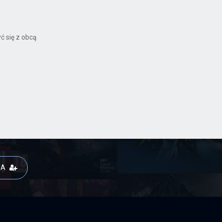
ć się z obcą
JA