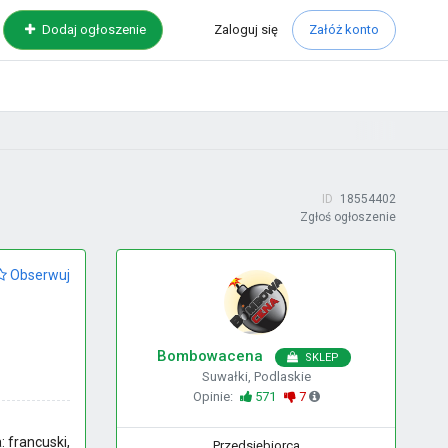
Zaloguj
się
Dodaj ogłoszenie
Załóż konto
ID
18554402
Zgłoś ogłoszenie
Obserwuj
Bombowacena
SKLEP
Suwałki, Podlaskie
Opinie:
571
7
: francuski,
Przedsiębiorca