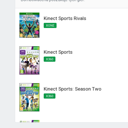
Kinect Sports Rivals
XONE
Kinect Sports
X360
Kinect Sports: Season Two
X360
Kinect Sports Najlepsza Kolekcja