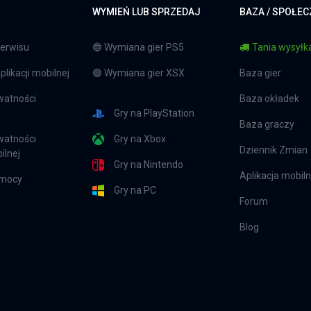
WYMIEŃ LUB SPRZEDAJ
BAZA / SPOŁE
erwisu
🔵 Wymiana gier PS5
Tania wysyłka
likacji mobilnej
🟢 Wymiana gier XSX
Baza gier
watności
Baza okładek
Gry na PlayStation
Baza graczy
watności
Gry na Xbox
Dziennik Zmian
ilnej
Gry na Nintendo
Aplikacja mobil
omocy
Gry na PC
Forum
Blog