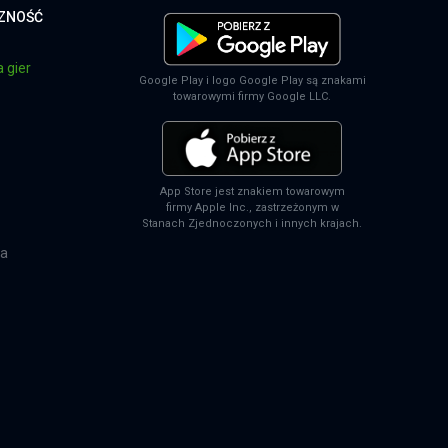
CZNOŚĆ
 gier
Google Play i logo Google Play są znakami
towarowymi firmy Google LLC.
App Store jest znakiem towarowym
firmy Apple Inc., zastrzeżonym w
Stanach Zjednoczonych i innych krajach.
na