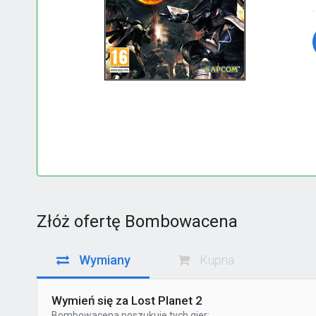
Złóż ofertę Bombowacena
Wymiany
Kupna
Wymień się za Lost Planet 2
Bombowacena
poszukuje tych gier: