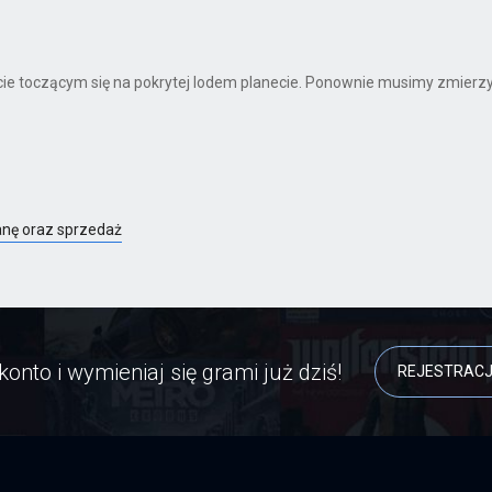
ikcie toczącym się na pokrytej lodem planecie. Ponownie musimy zmierzy
anę oraz sprzedaż
konto i wymieniaj się grami już dziś!
REJESTRAC