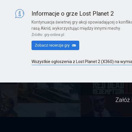
X360
Informacje o grze Lost Planet 2
Kontynuacja świetnej gry akcji opowiadającej o konfl
rasą Akrid, wykorzystując między innymi mechy.
Far Cry 6: Yara Edition
Źródło: gry-online.pl
PS4
Zobacz recenzje gry
Wszystkie ogłoszenia z Lost Planet 2 (X360) na wymi
Far Cry 6
PS4
Załóż 
Far Cry 6: Ultimate Edition
PS4