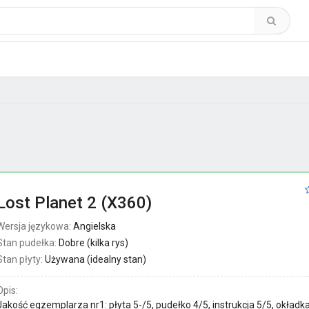
Lost Planet 2 (X360)
Wersja językowa:
Angielska
Stan pudełka:
Dobre (kilka rys)
Stan płyty:
Używana (idealny stan)
Opis:
Jakość egzemplarza nr1: płyta 5-/5, pudełko 4/5, instrukcja 5/5, okładka